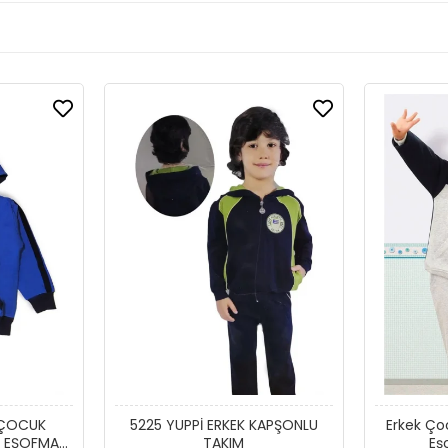
 ÇOCUK
5225 YUPPİ ERKEK KAPŞONLU
Erkek Ço
I EŞOFMAN
TAKIM
Eş