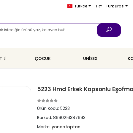
Türkçe
TRY - Türk Lirası
TİLİ
ÇOCUK
UNİSEX
KO
5223 Hmd Erkek Kapsonlu Eşofma
Ürün Kodu:
5223
Barkod:
8690216387693
Marka:
yoncatoptan