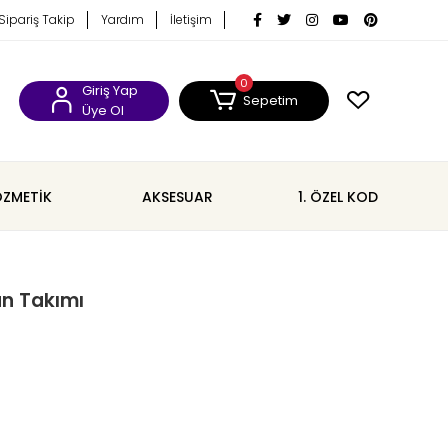
Sipariş Takip
Yardım
İletişim
0
Giriş Yap
Sepetim
Üye Ol
ZMETİK
AKSESUAR
1. ÖZEL KOD
n Takımı