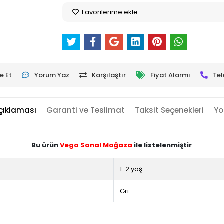
Favorilerime ekle
e Et
Yorum Yaz
Karşılaştır
Fiyat Alarmı
Tel
çıklaması
Garanti ve Teslimat
Taksit Seçenekleri
Yo
Bu ürün
Vega Sanal Mağaza
ile listelenmiştir
1-2 yaş
Gri