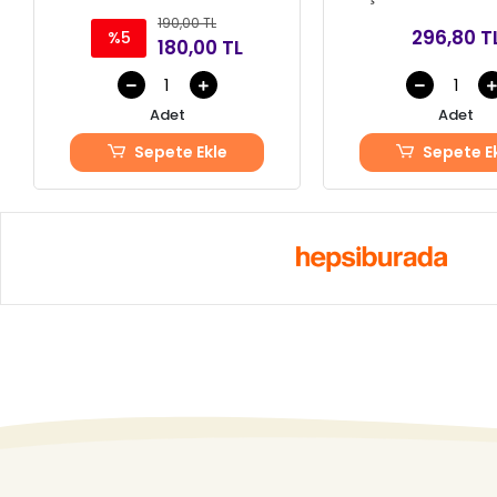
TA
190,00 TL
296,80 T
%5
180,00 TL
Adet
Adet
Sepete Ekle
Sepete E