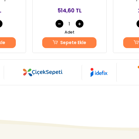
L
514,60 TL
Adet
kle
Sepete Ekle