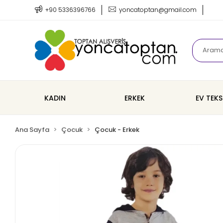
+90 5336396766
yoncatoptan@gmail.com
KADIN
ERKEK
EV TEKS
Ana Sayfa
Çocuk
Çocuk - Erkek