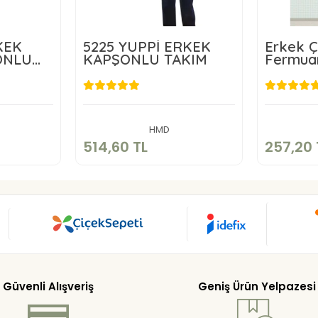
KEK
5225 YUPPİ ERKEK
Erkek Ç
ONLU
KAPŞONLU TAKIM
Fermuar
Takımı
TL
514,60 TL
2
kle
Sepete Ekle
HMD
514,60 TL
257,20 
Güvenli Alışveriş
Geniş Ürün Yelpazesi