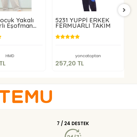
ocuk Yakalı
5231 YUPPİ ERKEK
lı Eşofman
FERMUARLI TAKIM
T
57,20 TL
257,20 TL
Sepete Ekle
Sepete Ekle
HMD
yoncatoptan
TL
257,20 TL
2
7 / 24 DESTEK