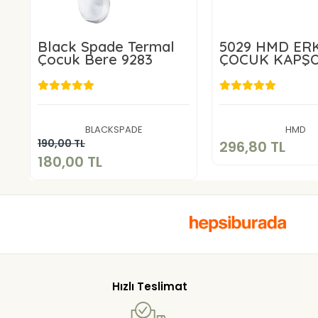
Black Spade Termal
5029 HMD ER
Çocuk Bere 9283
ÇOCUK KAPŞ
FERMUARLI
EŞOFMAN TA
296,80 
180,00 TL
Sepete E
BLACKSPADE
HMD
Sepete Ekle
190,00 TL
296,80 TL
180,00 TL
Hızlı Teslimat