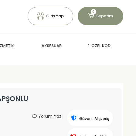
0
Giriş Yap
Sepetim
ZMETİK
AKSESUAR
1. ÖZEL KOD
APŞONLU
Yorum Yaz
Güvenli Alışveriş