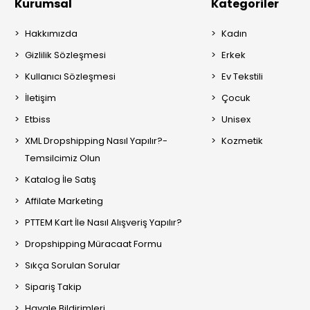
Kurumsal
Kategoriler
Hakkımızda
Kadın
Gizlilik Sözleşmesi
Erkek
Kullanıcı Sözleşmesi
Ev Tekstili
İletişim
Çocuk
Etbiss
Unisex
XML Dropshipping Nasıl Yapılır?-
Kozmetik
Temsilcimiz Olun
Katalog İle Satış
Affilate Marketing
PTTEM Kart İle Nasıl Alışveriş Yapılır?
Dropshipping Müracaat Formu
Sıkça Sorulan Sorular
Sipariş Takip
Havale Bildirimleri