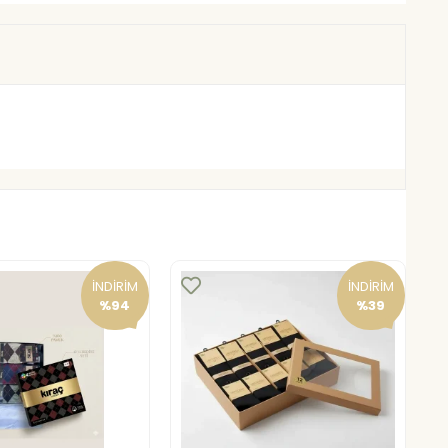
İNDİRİM
İNDİRİM
%94
%39