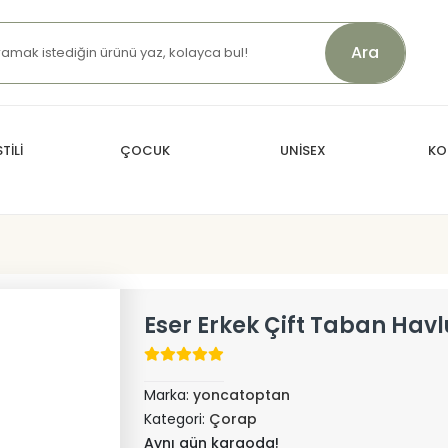
Ara
TİLİ
ÇOCUK
UNİSEX
KO
Eser Erkek Çift Taban Hav
Marka:
yoncatoptan
Kategori:
Çorap
Aynı gün kargoda!