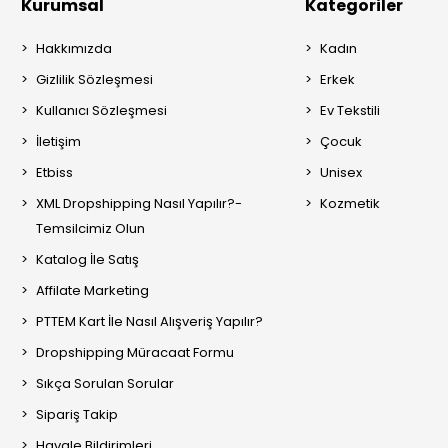
Kurumsal
Kategoriler
Hakkımızda
Kadın
Gizlilik Sözleşmesi
Erkek
Kullanıcı Sözleşmesi
Ev Tekstili
İletişim
Çocuk
Etbiss
Unisex
XML Dropshipping Nasıl Yapılır?-
Kozmetik
Temsilcimiz Olun
Katalog İle Satış
Affilate Marketing
PTTEM Kart İle Nasıl Alışveriş Yapılır?
Dropshipping Müracaat Formu
Sıkça Sorulan Sorular
Sipariş Takip
Havale Bildirimleri