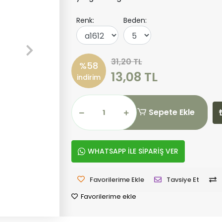
Renk:
Beden:
31,20 TL
%58
13,08 TL
indirim
Sepete Ekle
WHATSAPP İLE SİPARİŞ VER
Favorilerime Ekle
Tavsiye Et
Favorilerime ekle