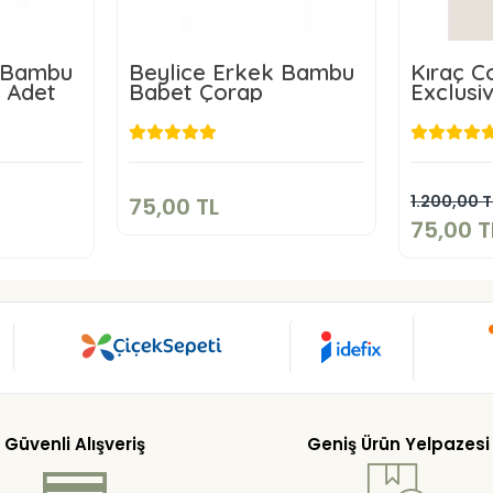
k Bambu
Beylice Erkek Bambu
Kıraç C
 Adet
Babet Çorap
Exclusi
Erkek 
75,00 TL
L
Sepete Ekle
kle
1.200,00 T
75,00 TL
75,00 T
Güvenli Alışveriş
Geniş Ürün Yelpazesi