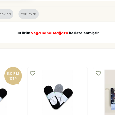
nekleri
Yorumlar
Bu ürün
Vega Sanal Mağaza
ile listelenmiştir
İNDİRİM
%34