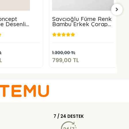
oncept
Savcıoğlu Füme Renk
S
ve Desenli
Bambu Erkek Çorap
Çorap
12 Adet
Ç
75,00 TL
799,00 TL
Sepete Ekle
Sepete Ekle
L
1.300,00 TL
1
L
799,00 TL
7
7 / 24 DESTEK