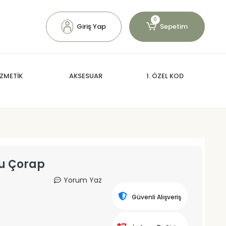
0
Giriş Yap
Sepetim
ZMETİK
AKSESUAR
1. ÖZEL KOD
lu Çorap
Yorum Yaz
Güvenli Alışveriş