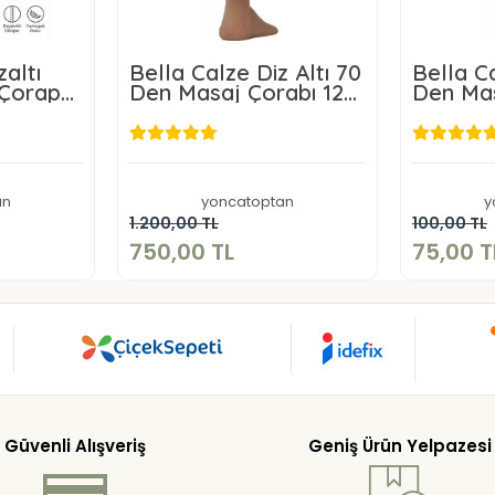
altı
Bella Calze Diz Altı 70
Bella Ca
 Çorap
Den Masaj Çorabı 12
Den Mas
adet
L
750,00 TL
an
yoncatoptan
y
kle
Sepete Ekle
1.200,00 TL
100,00 TL
750,00 TL
75,00 T
Güvenli Alışveriş
Geniş Ürün Yelpazesi