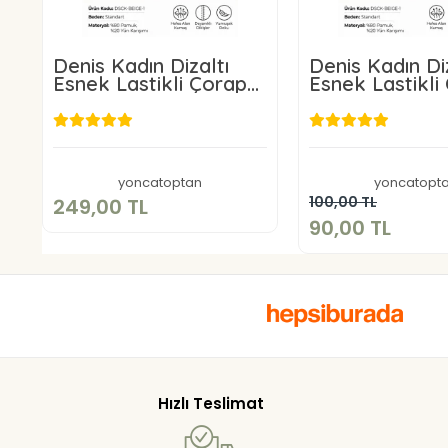
Denis Kadın Dizaltı
Denis Kadın Diz
Esnek Lastikli Çorap
Esnek Lastikli
Bej Rengi 3 Adet
Bej Rengi
249,00 TL
90,00 T
Sepete Ekle
yoncatoptan
yoncatopt
Sepete E
100,00 TL
249,00 TL
90,00 TL
Hızlı Teslimat