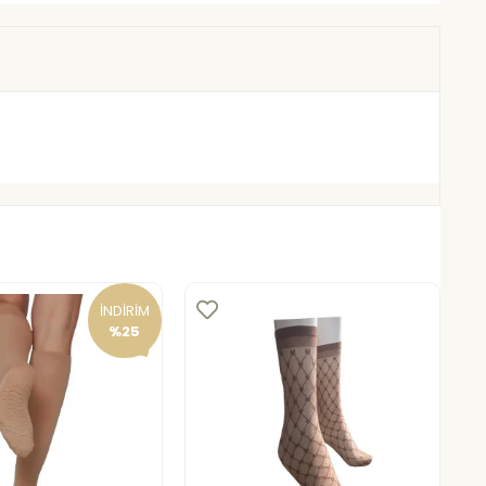
İNDİRİM
%25