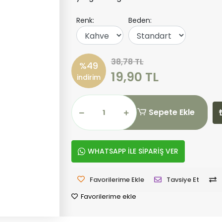
Renk:
Beden:
38,78 TL
%49
19,90 TL
indirim
Sepete Ekle
WHATSAPP İLE SİPARİŞ VER
Favorilerime Ekle
Tavsiye Et
Favorilerime ekle