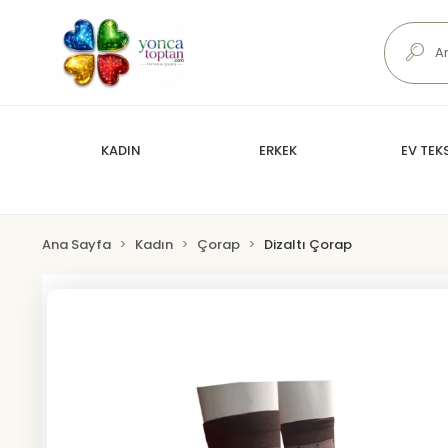
KADIN
ERKEK
EV TEKS
Ana Sayfa
Kadın
Çorap
Dizaltı Çorap