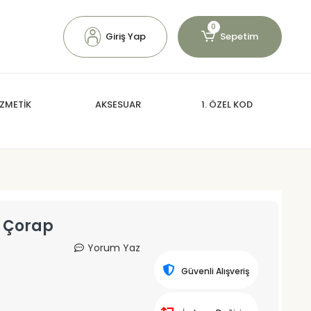
0
Giriş Yap
Sepetim
ZMETİK
AKSESUAR
1. ÖZEL KOD
ı Çorap
Yorum Yaz
Güvenli Alışveriş