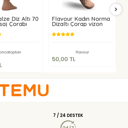
lze Diz Altı 70
Flavour Kadın Norma
E
aj Çorabı
Dizaltı Çorap vizon
50,00 TL
75,00 TL
Sepete Ekle
oncatoptan
Flavour
Sepete Ekle
1
50,00 TL
L
6
7 / 24 DESTEK