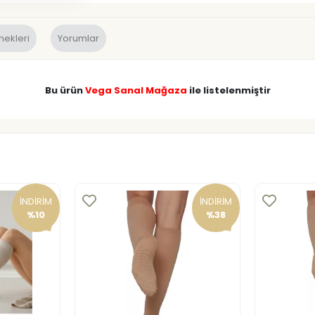
nekleri
Yorumlar
Bu ürün
Vega Sanal Mağaza
ile listelenmiştir
İNDİRİM
İNDİRİM
%10
%38