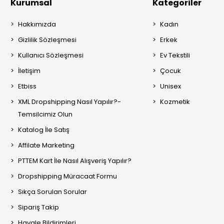
Kurumsal
Kategoriler
Hakkımızda
Kadın
Gizlilik Sözleşmesi
Erkek
Kullanıcı Sözleşmesi
Ev Tekstili
İletişim
Çocuk
Etbiss
Unisex
XML Dropshipping Nasıl Yapılır?-
Kozmetik
Temsilcimiz Olun
Katalog İle Satış
Affilate Marketing
PTTEM Kart İle Nasıl Alışveriş Yapılır?
Dropshipping Müracaat Formu
Sıkça Sorulan Sorular
Sipariş Takip
Havale Bildirimleri