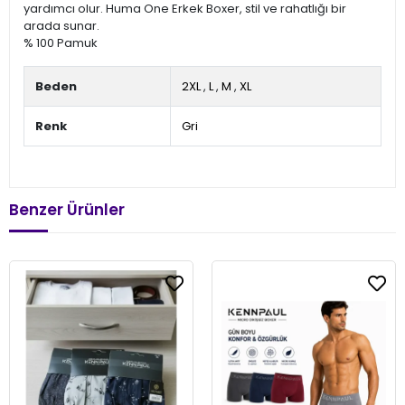
yardımcı olur. Huma One Erkek Boxer, stil ve rahatlığı bir
arada sunar.
% 100 Pamuk
Beden
2XL
,
L
,
M
,
XL
Renk
Gri
Benzer Ürünler