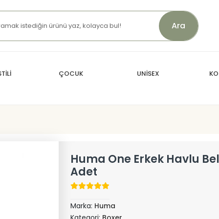
Ara
TİLİ
ÇOCUK
UNİSEX
KO
Huma One Erkek Havlu Bel 
Adet
Marka:
Huma
Kategori:
Boxer