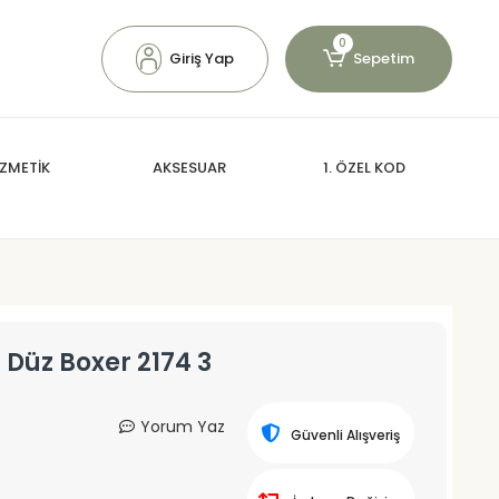
0
Giriş Yap
Sepetim
ZMETİK
AKSESUAR
1. ÖZEL KOD
Düz Boxer 2174 3
Yorum Yaz
Güvenli Alışveriş