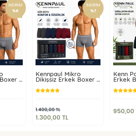
İNDİRİM
İNDİRİM
%6
%7
o
Kennpaul Mikro
Kenn Pa
 Boxer 3
Dikişsiz Erkek Boxer 6
Erkek 
Lı Paket
9
TL
1.300,00 TL
kle
Sepete Ekle
1.400,00 TL
950,00 
1.300,00 TL