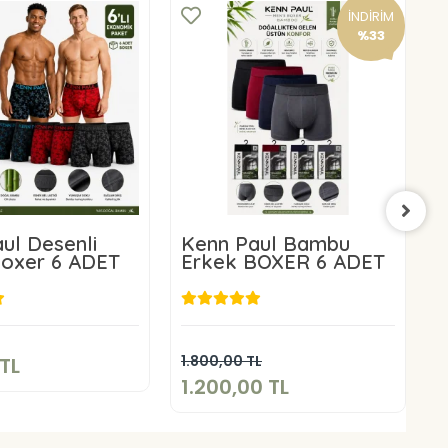
İNDİRİM
%33
ul Desenli
Kenn Paul Bambu
Boxer 6 ADET
Erkek BOXER 6 ADET
50,00 TL
1.200,00 TL
Sepete Ekle
Sepete Ekle
1.800,00 TL
9
TL
1.200,00 TL
6