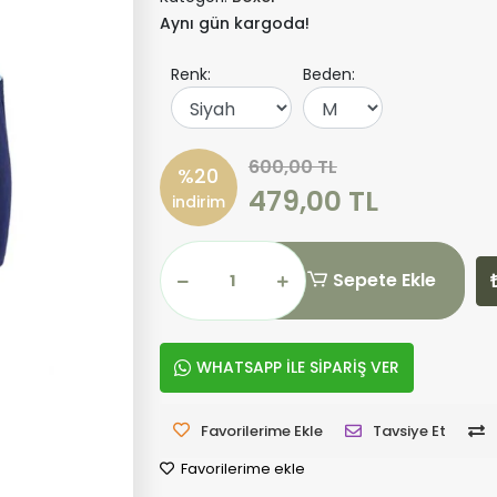
Aynı gün kargoda!
Renk:
Beden:
600,00 TL
%20
479,00 TL
indirim
Sepete Ekle
WHATSAPP İLE SİPARİŞ VER
Favorilerime Ekle
Tavsiye Et
Favorilerime ekle