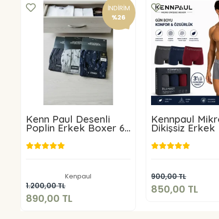
İNDİRİM
%26
Kenn Paul Desenli
Kennpaul Mikr
Poplin Erkek Boxer 6
Dikişsiz Erkek
Adet
Lü Paket
850,00 
890,00 TL
Sepete E
Kenpaul
900,00 TL
Sepete Ekle
1.200,00 TL
850,00 TL
890,00 TL