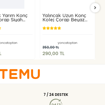
k Yarım Konç
Yalıncak Uzun Konç
Y
orap Siyah
Kolej Çorap Beyaz
K
Adet Desensiz
Desensiz 12 Adet
D
99,00 TL
290,00 TL
oncatoptan
yoncatoptan
Sepete Ekle
Sepete Ekle
350,00 TL
2
L
290,00 TL
1
7 / 24 DESTEK