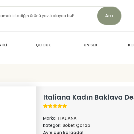
Ara
TİLİ
ÇOCUK
UNİSEX
KO
Italiana Kadın Baklava D
Marka:
ITALIANA
Kategori:
Soket Çorap
Aynı gün kargoda!