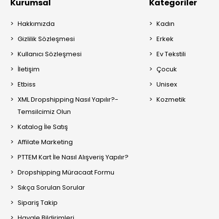
Kurumsal
Kategoriler
Hakkımızda
Kadın
Gizlilik Sözleşmesi
Erkek
Kullanıcı Sözleşmesi
Ev Tekstili
İletişim
Çocuk
Etbiss
Unisex
XML Dropshipping Nasıl Yapılır?-
Kozmetik
Temsilcimiz Olun
Katalog İle Satış
Affilate Marketing
PTTEM Kart İle Nasıl Alışveriş Yapılır?
Dropshipping Müracaat Formu
Sıkça Sorulan Sorular
Sipariş Takip
Havale Bildirimleri