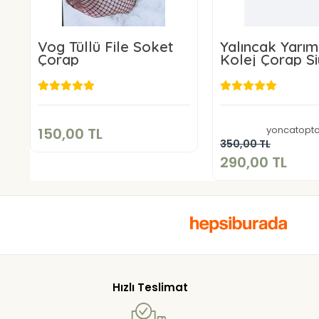
Vog Tüllü File Soket
Yalıncak Yarı
Çorap
Kolej Çorap S
Renk 12 Adet
Desensiz Mod
150,00 TL
Sepete Ekle
290,00 
yoncatopt
150,00 TL
Sepete E
350,00 TL
290,00 TL
Hızlı Teslimat