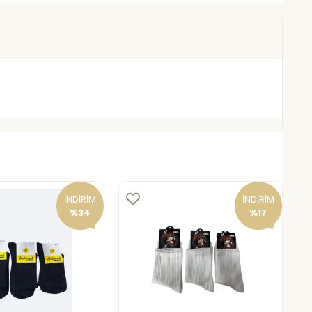
İNDİRİM
İNDİRİM
%34
%17