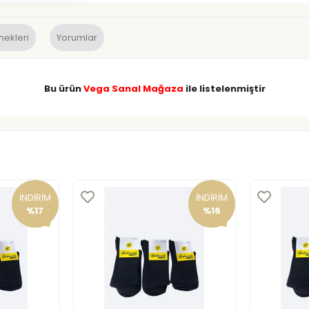
nekleri
Yorumlar
Bu ürün
Vega Sanal Mağaza
ile listelenmiştir
İNDİRİM
İNDİRİM
%17
%16