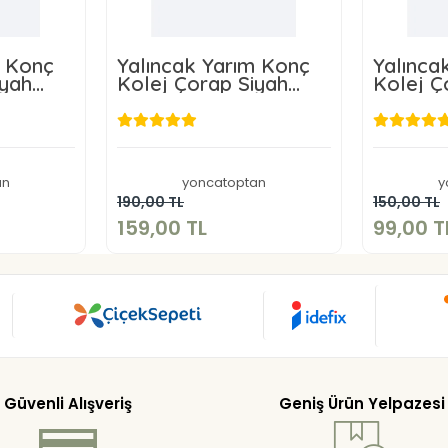
m Konç
Yalıncak Yarım Konç
Yalınca
iyah
Kolej Çorap Siyah
Kolej Ç
Renk 6 Adet Desensiz
Renk 3 
el
Model
Model
TL
159,00 TL
an
yoncatoptan
y
kle
Sepete Ekle
190,00 TL
150,00 TL
159,00 TL
99,00 T
Güvenli Alışveriş
Geniş Ürün Yelpazesi