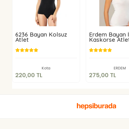
6236 Bayan Kolsuz
Erdem Bayan İ
Atlet
Kaskorse Atle
220,00 TL
275,00 
Sepete Ekle
Sepete E
Kota
ERDEM
220,00 TL
275,00 TL