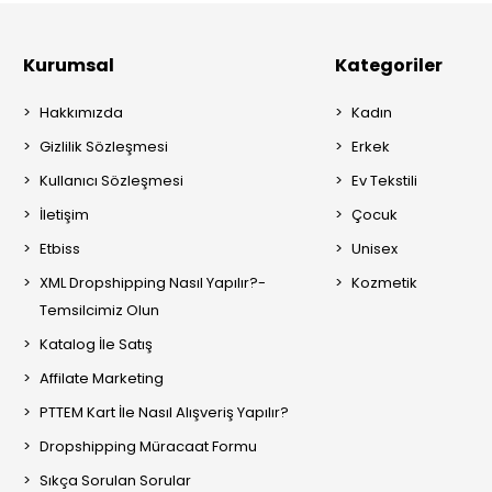
Kurumsal
Kategoriler
Hakkımızda
Kadın
Gizlilik Sözleşmesi
Erkek
Kullanıcı Sözleşmesi
Ev Tekstili
İletişim
Çocuk
Etbiss
Unisex
XML Dropshipping Nasıl Yapılır?-
Kozmetik
Temsilcimiz Olun
Katalog İle Satış
Affilate Marketing
PTTEM Kart İle Nasıl Alışveriş Yapılır?
Dropshipping Müracaat Formu
Sıkça Sorulan Sorular