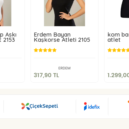
p Askı
Erdem Bayan
kom bas
t 2153
Kaşkorse Atleti 2105
atlet
TL
317,90 TL
1
kle
Sepete Ekle
ERDEM
317,90 TL
1.299,0