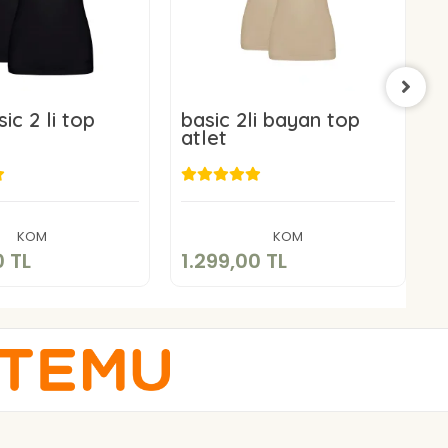
ic 2 li top
basic 2li bayan top
b
atlet
a
.299,00 TL
1.299,00 TL
Sepete Ekle
Sepete Ekle
KOM
KOM
0 TL
1.299,00 TL
1