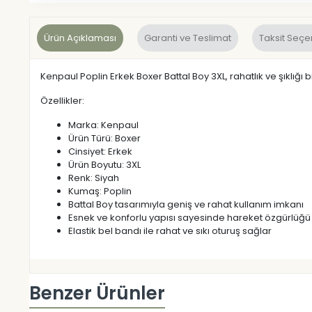
Ürün Açıklaması
Garanti ve Teslimat
Taksit Seçe
Kenpaul Poplin Erkek Boxer Battal Boy 3XL, rahatlık ve şıklığı
Özellikler:
Marka: Kenpaul
Ürün Türü: Boxer
Cinsiyet: Erkek
Ürün Boyutu: 3XL
Renk: Siyah
Kumaş: Poplin
Battal Boy tasarımıyla geniş ve rahat kullanım imkanı
Esnek ve konforlu yapısı sayesinde hareket özgürlüğü
Elastik bel bandı ile rahat ve sıkı oturuş sağlar
Benzer Ürünler