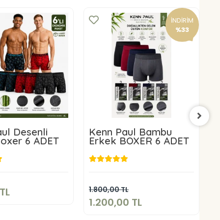
İNDİRİM
%33
ul Desenli
Kenn Paul Bambu
Boxer 6 ADET
Erkek BOXER 6 ADET
50,00 TL
1.200,00 TL
Sepete Ekle
Sepete Ekle
1.800,00 TL
9
TL
1.200,00 TL
6