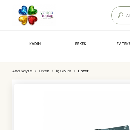
KADIN
ERKEK
EV TEKS
Ana Sayfa
Erkek
İç Giyim
Boxer