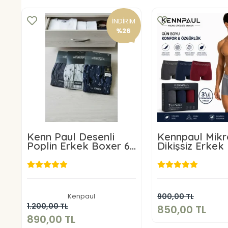
İNDİRİM
%26
Kenn Paul Desenli
Kennpaul Mikr
Poplin Erkek Boxer 6
Dikişsiz Erkek
Adet
Lü Paket
850,00 
890,00 TL
Sepete E
Kenpaul
900,00 TL
Sepete Ekle
1.200,00 TL
850,00 TL
890,00 TL