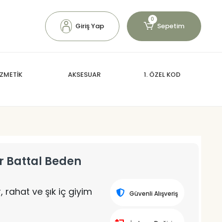
0
Giriş Yap
Sepetim
ZMETİK
AKSESUAR
1. ÖZEL KOD
r Battal Beden
 rahat ve şık iç giyim
Güvenli Alışveriş