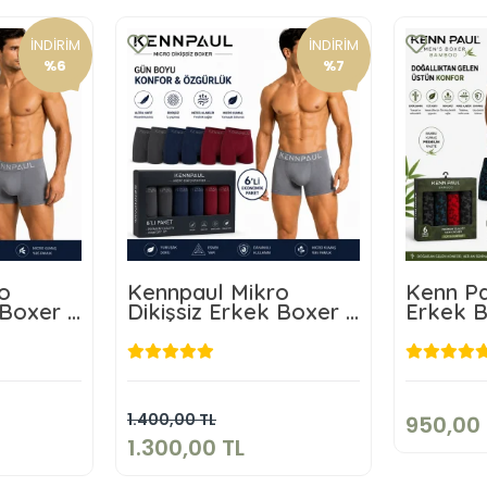
İNDİRİM
İNDİRİM
%6
%7
o
Kennpaul Mikro
Kenn Pa
 Boxer 3
Dikişsiz Erkek Boxer 6
Erkek 
Lı Paket
9
TL
1.300,00 TL
kle
Sepete Ekle
1.400,00 TL
950,00 
1.300,00 TL