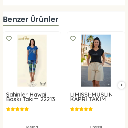
Benzer Ürünler
Şahinler Hawai
LİMİSSİ-MÜSLİN
Baskı Takım 22213
KAPRİ TAKIM
750,00 TL
1.000,00 TL
Sepete Ekle
Sepete Ekle
Melba
Limissi