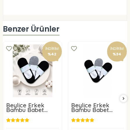
Benzer Ürünler
İNDİRİM
İNDİRİM
%42
%34
Beylice Erkek
Beylice Erkek
Bambu Babet
Bambu Babet
Çorap 6 Adet
Çorap 3 Adet
350,00 TL
199,00 TL