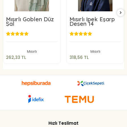
Mısırlı Goblen Düz
Mısırlı İpek Eşarp
Şal
Desen 14
262,33 TL
318,56 TL
Sepete Ekle
Sepete Ekle
Mısırlı
Mısırlı
262,33 TL
318,56 TL
Hızlı Teslimat