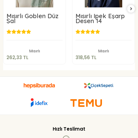
Mısırlı Goblen Düz
Mısırlı İpek Eşarp
Şal
Desen 14
262,33 TL
318,56 TL
Sepete Ekle
Sepete Ekle
Mısırlı
Mısırlı
262,33 TL
318,56 TL
Hızlı Teslimat