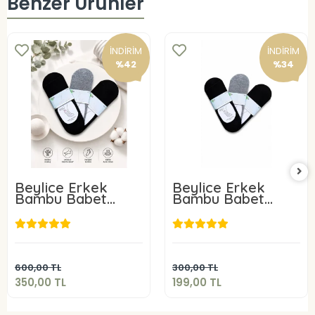
Benzer Ürünler
İNDİRİM
İNDİRİM
%42
%34
Beylice Erkek
Beylice Erkek
Bambu Babet
Bambu Babet
Çorap 6 Adet
Çorap 3 Adet
350,00 TL
199,00 TL
Sepete Ekle
Sepete Ekle
600,00 TL
300,00 TL
350,00 TL
199,00 TL