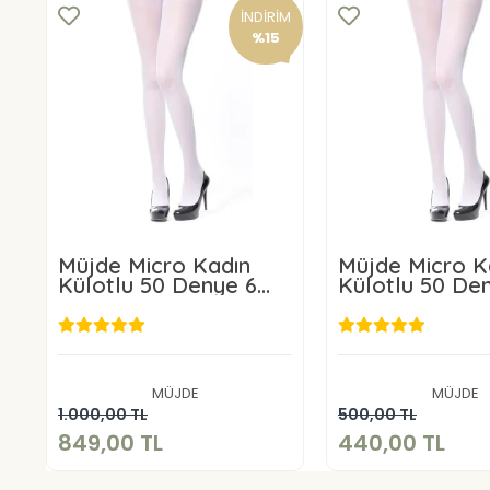
İNDİRİM
%15
Müjde Micro Kadın
Müjde Micro K
Külotlu 50 Denye 6
Külotlu 50 De
ADET
ADET
849,00 TL
440,00 
MÜJDE
MÜJDE
Sepete Ekle
Sepete E
1.000,00 TL
500,00 TL
849,00 TL
440,00 TL