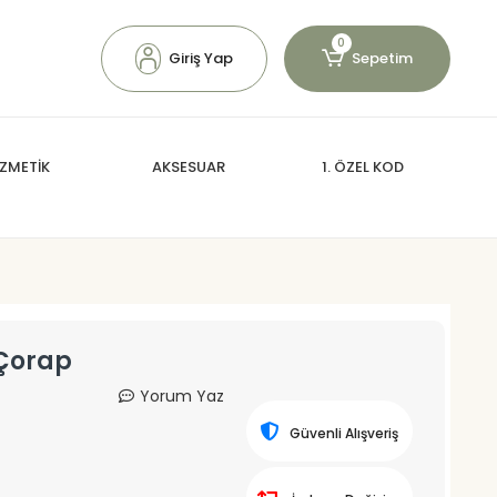
0
Giriş Yap
Sepetim
ZMETİK
AKSESUAR
1. ÖZEL KOD
 Çorap
Yorum Yaz
Güvenli Alışveriş