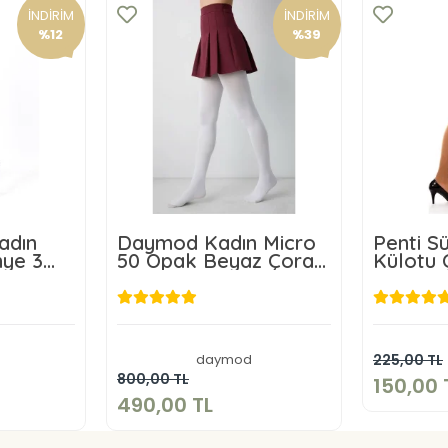
İNDİRİM
İNDİRİM
%12
%39
adın
Daymod Kadın Micro
Penti S
nye 3
50 Opak Beyaz Çorap
Külotu 
Büyük Boy 3 adet
TL
490,00 TL
daymod
225,00 TL
kle
Sepete Ekle
800,00 TL
150,00 
490,00 TL