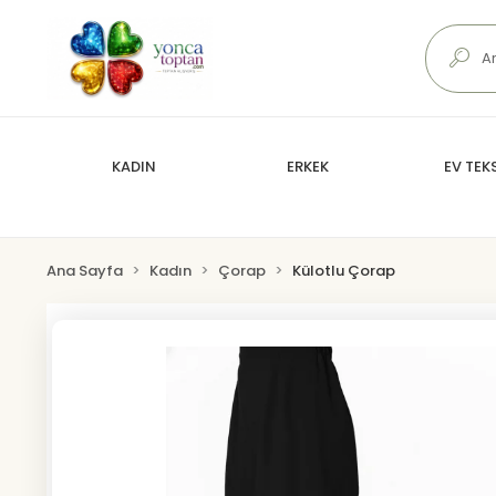
KADIN
ERKEK
EV TEKS
Ana Sayfa
Kadın
Çorap
Külotlu Çorap