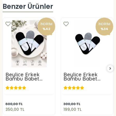
Benzer Ürünler
İNDİRİM
İNDİRİM
%42
%34
Beylice Erkek
Beylice Erkek
Bambu Babet
Bambu Babet
Çorap 6 Adet
Çorap 3 Adet
350,00 TL
199,00 TL
Sepete Ekle
Sepete Ekle
600,00 TL
300,00 TL
350,00 TL
199,00 TL