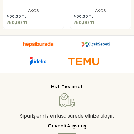
250,00 TL
250,00 TL
AKOS
AKOS
Sepete Ekle
Sepete Ekle
400,00 TL
400,00 TL
250,00 TL
250,00 TL
Hızlı Teslimat
Siparişleriniz en kısa sürede elinize ulaşır.
Güvenli Alışveriş