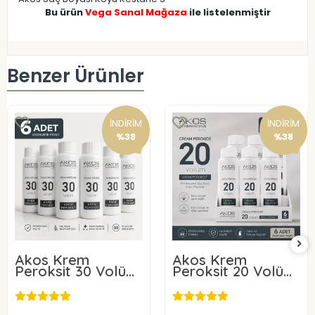
Bu ürün
Vega Sanal Mağaza
ile listelenmiştir
Benzer Ürünler
İNDİRİM
İNDİRİM
%38
%38
Akos Krem
Akos Krem
Peroksit 30 Volüm
Peroksit 20 Volüm
%9 60ML-10 Adet
%6 60ML-10 Adet