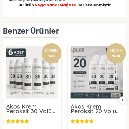
Bu ürün
Vega Sanal Mağaza
ile listelenmiştir
Benzer Ürünler
İNDİRİM
İNDİRİM
%38
%38
Akos Krem
Akos Krem
Peroksit 30 Volüm
Peroksit 20 Volüm
%9 60ML-10 Adet
%6 60ML-10 Adet