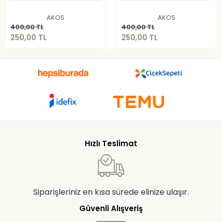
250,00 TL
250,00 TL
AKOS
AKOS
Sepete Ekle
Sepete Ekle
400,00 TL
400,00 TL
250,00 TL
250,00 TL
Hızlı Teslimat
Siparişleriniz en kısa sürede elinize ulaşır.
Güvenli Alışveriş