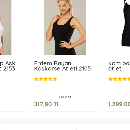
p Askı
Erdem Bayan
kom bas
t 2153
Kaşkorse Atleti 2105
atlet
TL
317,90 TL
1
kle
Sepete Ekle
ERDEM
317,90 TL
1.299,0