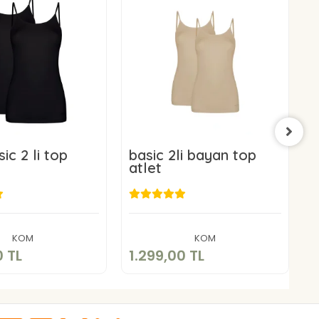
ic 2 li top
basic 2li bayan top
b
atlet
a
.299,00 TL
1.299,00 TL
Sepete Ekle
Sepete Ekle
KOM
KOM
0 TL
1.299,00 TL
1