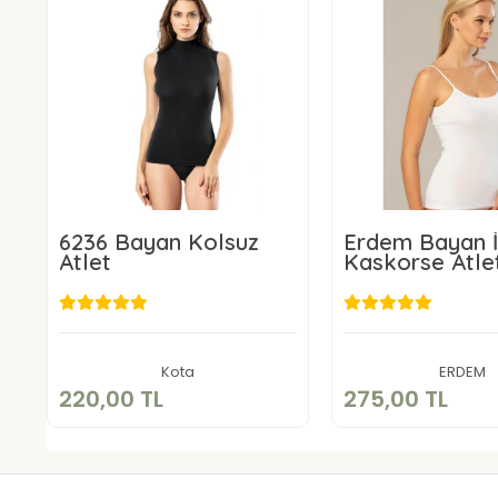
6236 Bayan Kolsuz
Erdem Bayan İ
Atlet
Kaskorse Atle
220,00 TL
275,00 
Sepete Ekle
Sepete E
Kota
ERDEM
220,00 TL
275,00 TL