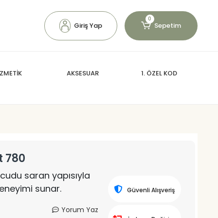
0
Giriş Yap
Sepetim
ZMETİK
AKSESUAR
1. ÖZEL KOD
t 780
vücudu saran yapısıyla
deneyimi sunar.
Güvenli Alışveriş
Yorum Yaz