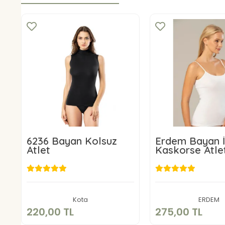
6236 Bayan Kolsuz
Erdem Bayan İ
Atlet
Kaskorse Atle
220,00 TL
275,00 
Sepete Ekle
Sepete E
Kota
ERDEM
220,00 TL
275,00 TL