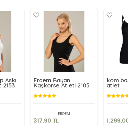
p Askı
Erdem Bayan
kom bas
t 2153
Kaşkorse Atleti 2105
atlet
TL
317,90 TL
1
kle
Sepete Ekle
ERDEM
317,90 TL
1.299,0