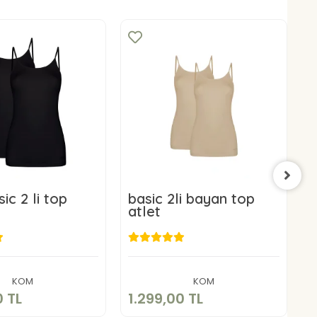
ic 2 li top
basic 2li bayan top
b
atlet
a
.299,00 TL
1.299,00 TL
Sepete Ekle
Sepete Ekle
KOM
KOM
0 TL
1.299,00 TL
1