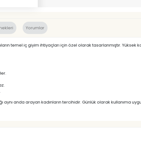
nekleri
Yorumlar
ların temel iç giyim ihtiyaçları için özel olarak tasarlanmıştır. Yüksek k
ler.
az.
.
tlığı aynı anda arayan kadınların tercihidir. Günlük olarak kullanıma uy