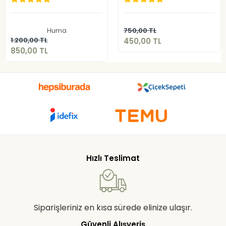
450,00 TL
850,00 TL
Sepete Ekle
Huma
750,00 TL
Sepete Ekle
1.200,00 TL
450,00 TL
850,00 TL
Hızlı Teslimat
Siparişleriniz en kısa sürede elinize ulaşır.
Güvenli Alışveriş