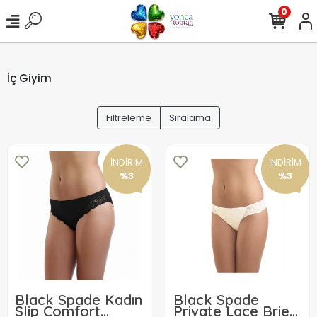
0
İç Giyim
Filtreleme
Sıralama
İNDİRİM
İNDİRİM
%3
%3
Black Spade Kadın
Black Spade
Slip Comfort
Private Lace Brief