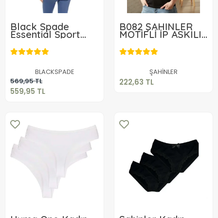
Black Spade
B082 ŞAHİNLER
Essential Sport
MOTİFLİ İP ASKILI
Singlet 1713
ATLET
222,63 TL
559,95 TL
Sepete Ekle
BLACKSPADE
ŞAHİNLER
Sepete Ekle
569,95 TL
222,63 TL
559,95 TL