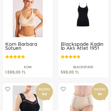
Kom Barbara
Blackspade Kadın
Sütyen
İp Aklı Atlet 1951
1.599,00 TL
599,00 TL
Sepete Ekle
Sepete Ekle
KOM
BLACKSPADE
1.599,00 TL
599,00 TL
İNDİRİM
İNDİRİM
%2
%1