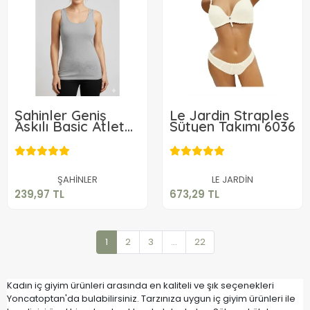
Şahinler Geniş
Le Jardin Straples
Askılı Basic Atlet
Sütyen Takımı 6036
B801
239,97 TL
673,29 TL
Sepete Ekle
Sepete Ekle
ŞAHİNLER
LE JARDİN
239,97 TL
673,29 TL
1
2
3
...
22
Kadın iç giyim ürünleri arasında en kaliteli ve şık seçenekleri
Yoncatoptan'da bulabilirsiniz. Tarzınıza uygun iç giyim ürünleri ile