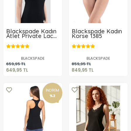
Blackspade Kadın
Blackspade Kadın
Atlet Private Lace
Korse 1385
1957
649,95 TL
849,95 TL
BLACKSPADE
BLACKSPADE
Sepete Ekle
Sepete Ekle
659,95 TL
859,95 TL
649,95 TL
849,95 TL
İNDİRİM
%2