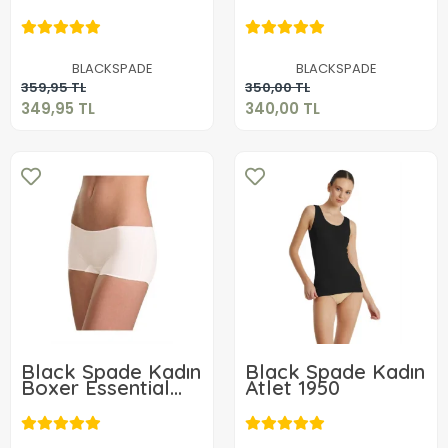
Elegance 1336
1338
349,95 TL
340,00 TL
BLACKSPADE
BLACKSPADE
Sepete Ekle
Sepete Ekle
359,95 TL
350,00 TL
349,95 TL
340,00 TL
Black Spade Kadın
Black Spade Kadın
Boxer Essential
Atlet 1950
Short 12
415,95 TL
599,00 TL