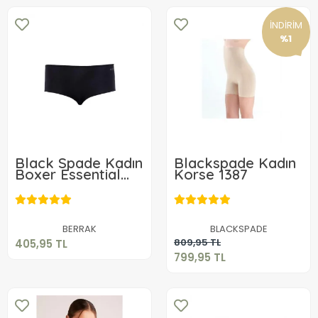
İNDİRİM
%1
Black Spade Kadın
Blackspade Kadın
Boxer Essential
Korse 1387
Short 1332
405,95 TL
799,95 TL
Sepete Ekle
BERRAK
BLACKSPADE
Sepete Ekle
809,95 TL
405,95 TL
799,95 TL