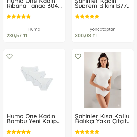
Huma One Kadın
Şahinler Kadın
Ribana Tanga 3044
Süprem Bikini B770
3 Adet
3 Adet
230,57 TL
300,08 TL
Sepete Ekle
Sepete Ekle
Huma
yoncatoptan
230,57 TL
300,08 TL
Huma One Kadın
Şahinler Kısa Kollu
Bambu Yeni Kalıp
Balıkçı Yaka Çıtçıtlı
Külot 3055 3 Adet
Body B248
276,71 TL
403,98 TL