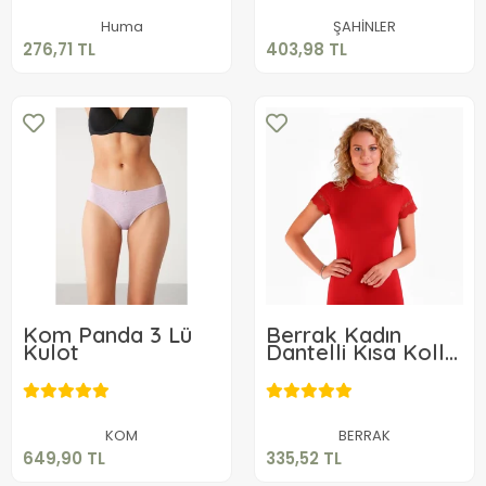
Sepete Ekle
Sepete Ekle
Huma
ŞAHİNLER
276,71 TL
403,98 TL
Kom Panda 3 Lü
Berrak Kadın
Kulot
Dantelli Kısa Kollu
Elastan Bluz 2144
649,90 TL
335,52 TL
Sepete Ekle
Sepete Ekle
KOM
BERRAK
649,90 TL
335,52 TL