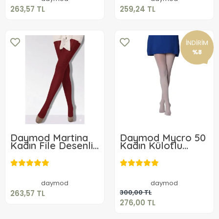
263,57 TL
259,24 TL
İNDİRİM
%8
Daymod Martina
Daymod Mycro 50
Kadın File Desenli
Kadın Külotlu
Külotlu Çorap
Çorap
263,57 TL
276,00 TL
Sepete Ekle
daymod
daymod
Sepete Ekle
300,00 TL
263,57 TL
276,00 TL