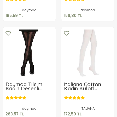
Sepete Ekle
Sepete Ekle
daymod
daymod
195,59 TL
156,80 TL
Daymod Tılsım
İtaliana Cotton
Kadın Desenli
Kadın Külotlu
Micro Külotlu
Çorap
263,57 TL
172,50 TL
Çorap
Sepete Ekle
Sepete Ekle
daymod
ITALIANA
263,57 TL
172,50 TL