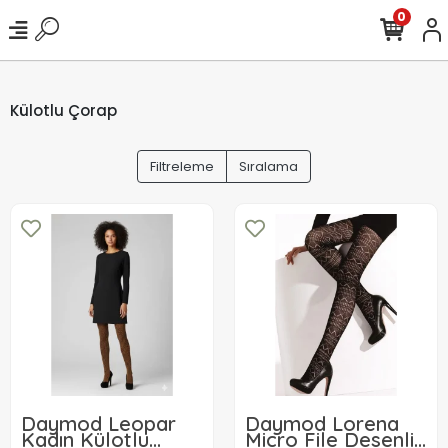
0
Külotlu Çorap
Filtreleme
Sıralama
Daymod Leopar
Daymod Lorena
Kadın Külotlu
Micro File Desenli