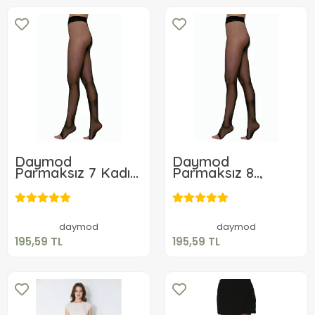
Daymod
Daymod
Parmaksız 7 Kadın
Parmaksız 8
İnce Külotlu Çorap
Denye kadın İnce
195,59 TL
195,59 TL
Kilotlu Çorap
Sepete Ekle
Sepete Ekle
daymod
daymod
195,59 TL
195,59 TL