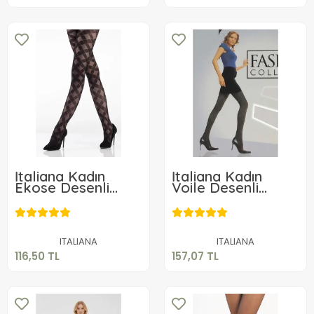
İtaliana Kadın
İtaliana Kadın
Ekose Desenli
Voile Desenli
Külotlu Çorap
Külotlu Çorap
116,50 TL
157,07 TL
Sepete Ekle
Sepete Ekle
ITALIANA
ITALIANA
116,50 TL
157,07 TL