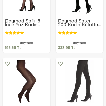
Daymod Safir 8
Daymod Saten
İnce Yaz Kadın
200 Kadın Külotlu
Külotlu Çorap
Çorap
195,59 TL
338,99 TL
Sepete Ekle
Sepete Ekle
daymod
daymod
195,59 TL
338,99 TL