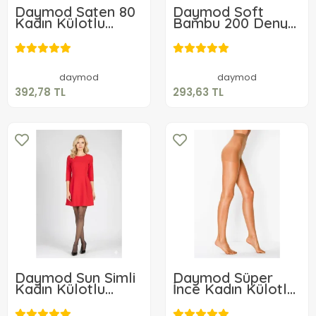
Daymod Saten 80
Daymod Soft
Kadın Külotlu
Bambu 200 Denye
Çorap
Kadın Külotlu
392,78 TL
293,63 TL
Çorap
Sepete Ekle
Sepete Ekle
daymod
daymod
392,78 TL
293,63 TL
Daymod Sun Simli
Daymod Süper
Kadın Külotlu
İnce Kadın Külotlu
Çorap
Çorap
195,59 TL
156,80 TL