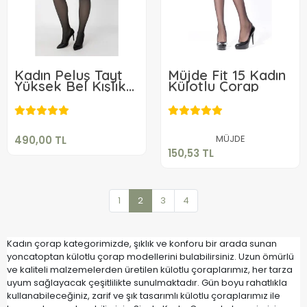
Kadın Peluş Tayt
Müjde Fit 15 Kadın
Yüksek Bel Kışlık
Külotlu Çorap
490,00 TL
Termal Kadın
150,53 TL
Külotlu Çorap Ten
Rengi Görünümlü
Sepete Ekle
Sepete Ekle
MÜJDE
490,00 TL
150,53 TL
1
2
3
4
Kadın çorap kategorimizde, şıklık ve konforu bir arada sunan
yoncatoptan külotlu çorap modellerini bulabilirsiniz. Uzun ömürlü
ve kaliteli malzemelerden üretilen külotlu çoraplarımız, her tarza
uyum sağlayacak çeşitlilikte sunulmaktadır. Gün boyu rahatlıkla
kullanabileceğiniz, zarif ve şık tasarımlı külotlu çoraplarımız ile