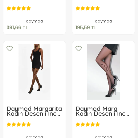
Çorap
Kadın Külotlu
391,66 TL
195,59 TL
Çorap
Sepete Ekle
Sepete Ekle
daymod
daymod
391,66 TL
195,59 TL
Daymod Margarita
Daymod Margi
Kadın Desenli İnce
Kadın Desenli İnce
Külotlu Çorap
Külotlu Çorap
263,57 TL
259,24 TL
Sepete Ekle
Sepete Ekle
daymod
daymod