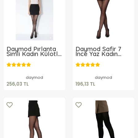
Daymod Pırlanta
Daymod Safir 7
Simli Kadın Külotlu
İnce Yaz Kadın
Çorap
Külotlu Çorap
256,03 TL
196,13 TL
Sepete Ekle
Sepete Ekle
daymod
daymod
256,03 TL
196,13 TL