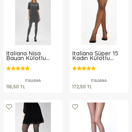
İtaliana Nisa
İtaliana Süper 15
Bayan Külotlu
Kadın Külotlu
Çorap 2267 Gri
Çorap
116,50 TL
172,50 TL
Sepete Ekle
Sepete Ekle
ITALIANA
ITALIANA
116,50 TL
172,50 TL