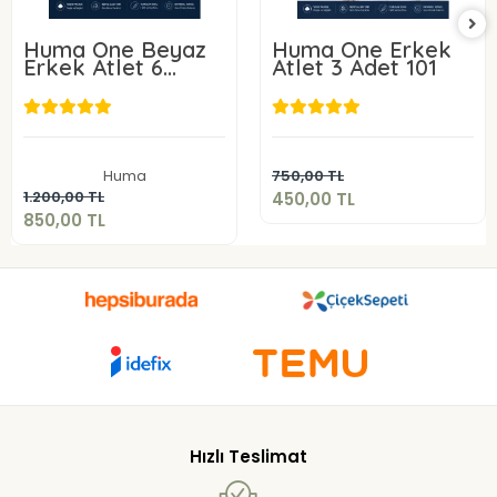
Huma One Beyaz
Huma One Erkek
Erkek Atlet 6
Atlet 3 Adet 101
ADET 101-
450,00 TL
850,00 TL
Sepete Ekle
Huma
750,00 TL
Sepete Ekle
1.200,00 TL
450,00 TL
850,00 TL
Hızlı Teslimat