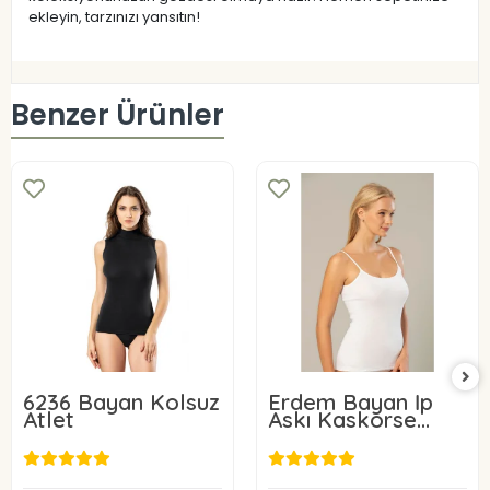
ekleyin, tarzınızı yansıtın!
Benzer Ürünler
6236 Bayan Kolsuz
Erdem Bayan İp
Atlet
Askı Kaskorse
Atlet 2153
220,00 TL
275,00 TL