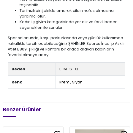
taşınabilir.
Teri hızlı bir şekilde emerek cildin nefes almasına
yardımcı olur.
Kadın iç giyim kategorisinde yer alır ve farklı beden
seçenekleri ile sunulur.
Spor salonunda, koşu parkurlarında veya günlük kullanımda
rahatlıkla tercih edebileceğiniz ŞAHİNLER Sporcu İnce İp Askılı
Atlet B809, şıklığı ve konforu bir arada arayan kadınların
favorisi olmaya aday.
Beden
L
,
M
,
S
,
XL
Renk
krem
,
Siyah
Benzer Ürünler