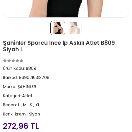
Şahinler Sporcu İnce İp Askılı Atlet B809
Siyah L
Ürün Kodu:
B809
Barkod:
8690216313708
Marka:
ŞAHİNLER
Kategori:
Atlet
Beden:
L
,
M
,
S
,
XL
Renk:
krem
,
Siyah
272,96 TL