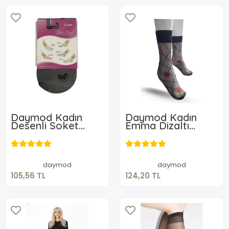
Daymod Kadın
Daymod Kadın
Desenli Soket
Emma Dizaltı
Beyaz
Çorap
105,56 TL
124,20 TL
Sepete Ekle
Sepete Ekle
daymod
daymod
105,56 TL
124,20 TL