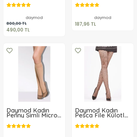
187,96 TL
Büyük Boy 3 adet
Çorap
490,00 TL
Sepete Ekle
daymod
daymod
Sepete Ekle
800,00 TL
187,96 TL
490,00 TL
Daymod Kadın
Daymod Kadın
Penny Simli Micro
Pesca File Külotlu
Dizaltı Çorap
Çorap
209,22 TL
251,07 TL
Sepete Ekle
Sepete Ekle