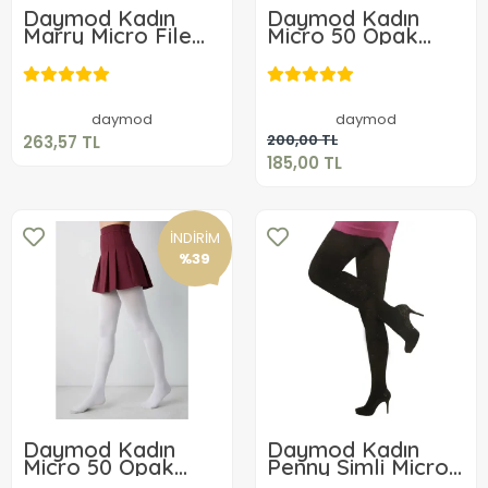
Daymod Kadın
Daymod Kadın
Marry Micro File
Micro 50 Opak
Desenli Külotlu
Beyaz Çorap
263,57 TL
Çorap
Büyük Boy
185,00 TL
Sepete Ekle
daymod
daymod
Sepete Ekle
200,00 TL
263,57 TL
185,00 TL
İNDİRİM
%39
Daymod Kadın
Daymod Kadın
Micro 50 Opak
Penny Simli Micro
Beyaz Çorap
Desenli Külotlu