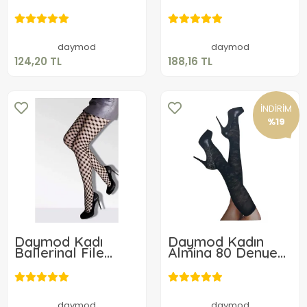
Çorabı
Çorap
124,20 TL
188,16 TL
Sepete Ekle
Sepete Ekle
daymod
daymod
124,20 TL
188,16 TL
İNDİRİM
%19
Daymod Kadı
Daymod Kadın
Ballerinal File
Almina 80 Denye
Desenli Külotlu
Dizaltı Çorap
251,07 TL
122,06 TL
Sepete Ekle
daymod
daymod