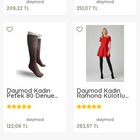
daymod
daymod
209,22 TL
251,07 TL
Daymod Kadın
Daymod Kadın
Petek 80 Denye
Ramona Külotlu
Dizaltı Çorap
Çorap
122,06 TL
263,57 TL
Sepete Ekle
Sepete Ekle
daymod
daymod
122,06 TL
263,57 TL