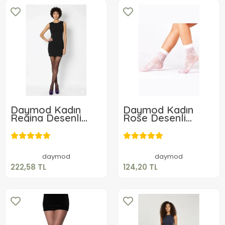
Daymod Kadın
Daymod Kadın
Regina Desenli
Rose Desenli
Külotlu Çorap
Soket Beyaz
222,58 TL
124,20 TL
Sepete Ekle
Sepete Ekle
daymod
daymod
222,58 TL
124,20 TL