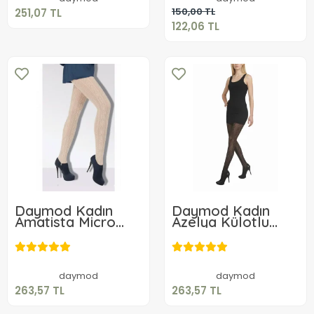
Sepete Ekle
150,00 TL
251,07 TL
122,06 TL
Daymod Kadın
Daymod Kadın
Amatista Micro
Azelya Külotlu
File Desenli
Çorap
263,57 TL
263,57 TL
Külotlu Çorap
Sepete Ekle
Sepete Ekle
daymod
daymod
263,57 TL
263,57 TL