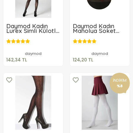
Daymod Kadın
Daymod Kadın
Lurex Simli Külotlu
Manolya Soket
Çorap
Çorabı
142,34 TL
124,20 TL
Sepete Ekle
Sepete Ekle
daymod
daymod
142,34 TL
124,20 TL
İNDİRİM
%8