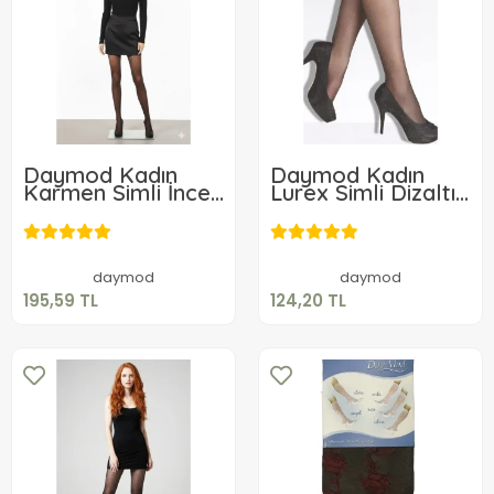
Daymod Kadın
Daymod Kadın
Karmen Simli İnce
Lurex Simli Dizaltı
Külotlu Çorap
Çorap
195,59 TL
124,20 TL
Sepete Ekle
Sepete Ekle
daymod
daymod
195,59 TL
124,20 TL