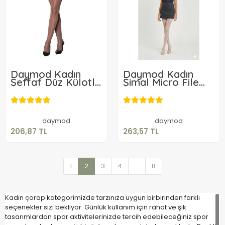
Daymod Kadın
Daymod Kadın
Şeffaf Düz Külotlu
Şimal Micro File
Çorap
Desenli Külotlu
206,87 TL
263,57 TL
Çorap
Sepete Ekle
Sepete Ekle
daymod
daymod
206,87 TL
263,57 TL
1
2
3
4
...
8
Kadın çorap kategorimizde tarzınıza uygun birbirinden farklı
seçenekler sizi bekliyor. Günlük kullanım için rahat ve şık
tasarımlardan spor aktivitelerinizde tercih edebileceğiniz spor