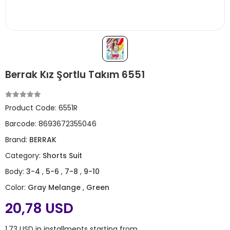
Berrak Kız Şortlu Takım 6551
Product Code:
6551R
Barcode:
8693672355046
Brand:
BERRAK
Category:
Shorts Suit
Body:
3-4
,
5-6
,
7-8
,
9-10
Color:
Gray Melange
,
Green
20,78 USD
1,73 USD in installments starting from ..