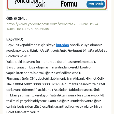
ÖRNEK XML :
https://www.yoncatoptan.com/export/e25609aa-b974-
43d2-8d43-f2c0c59f16b9
BAŞVURU;
Başvuru yapabilmeniz için siteye
buradan
öncelikle üye olmanız
gerekmektedir. (
Link
:
Üyelik ücretsizdir. Herhangi bir yıllık aidat vs
ücretleri yoktur.
Yukarıdaki başvuru formunun doldurulması gerekmektedir.
Başvurunuzun bize ulaşmasının ardından gerekli kontrol
yapıldıktan sonra is ortaklığınız aktif edilmektedir.
Firmanıza ürün XML desteği alabilmeniz için Akbank Hikmet Çelik
TR67 0004 6002 0388 8000 0237 04 numaralı hesabımıza " XML
cari avans ödemesi " açıklamalı Aşağıdaki tablodan seçeceğiniz
miktarı yatırmanız gerekiyor. Yatırdıktan sonra biz sizi arayıp XML
teslimini gerçekleştiriyoruz. Satın aldığınız ürünlerin yatırdığınız
cariniz içerisinden düşüleceğini garanti ediyor ve ek olarak hiçbir
ücret talep etmiyoruz.