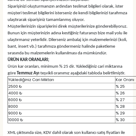
Siparişinizi oluşturmanızın ardından teslimat bilgileri olarak, ister
müşteri teslimat bilgilerini isterseniz de kendi bilgilerinizi tarafımıza
ulaştırarak siparişiniz tamamlanmış oluyor.
Müşterilerinizin siparişlerini direk müşterilerinize gönderebiliyoruz.
Bunun için müşterinizin adına kestiğiniz faturanızı bize mail yolu ile
ulaştırmanız yeterlidir. Dilerseniz ambalaj için malzemelerinizi (koli,
bant, insert vb.) tarafımıza göndermeniz halinde paketleme
sırasında bu malzemelerin kullanılması da mümkündür.
ÜRÜN KAR ORANLARI;
Ürün kar oranları, minimum % 25 dir. Yüklediğiniz cari miktarına
göre
Temmuz Ayı
teşvikli oranımız aşağıdaki tabloda belirtilmiştir.
Yüklediğiniz Cari Miktarı
Kar Oranı
2500 ₺
% 25
4000 ₺
% 26
6000 ₺
% 27
8000
% 28
9000 ₺
% 29
10000 ₺
% 30
XML çıktısında size, KDV dahil olarak son kullanıcı satış fiyatları ile