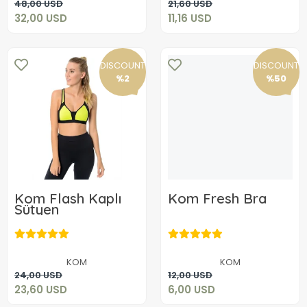
48,00 USD
21,60 USD
32,00 USD
11,16 USD
DISCOUNT
DISCOUNT
%2
%50
Kom Flash Kaplı
Kom Fresh Bra
Sütyen
23,60 USD
6,00 USD
KOM
KOM
Add to cart
Add to cart
24,00 USD
12,00 USD
23,60 USD
6,00 USD