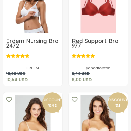
Erdem Nursing Bra
Red Support Bra
2472
977
10,54 USD
6,00 USD
ERDEM
yoncatoptan
Add to cart
Add to cart
18,00 USD
6,40 USD
10,54 USD
6,00 USD
DISCOUNT
DISCOUNT
%42
%1