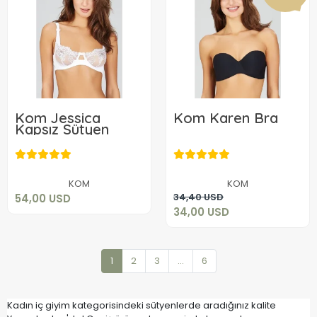
Kom Jessica
Kom Karen Bra
Kapsız Sütyen
54,00 USD
34,00 USD
Add to cart
KOM
KOM
Add to cart
34,40 USD
54,00 USD
34,00 USD
1
2
3
...
6
Kadın iç giyim kategorisindeki sütyenlerde aradığınız kalite