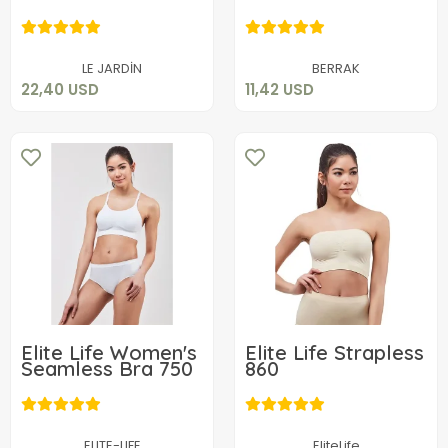
6565
22,40 USD
11,42 USD
Add to cart
Add to cart
LE JARDİN
BERRAK
22,40 USD
11,42 USD
Elite Life Women's
Elite Life Strapless
Seamless Bra 750
860
23,04 USD
7,36 USD
Add to cart
Add to cart
ELITE-LIFE
EliteLife