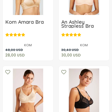
Kom Amara Bra
An Ashley
Strapless Bra
28,00 USD
30,00 USD
KOM
KOM
Add to cart
Add to cart
48,00 USD
30,40 USD
28,00 USD
30,00 USD