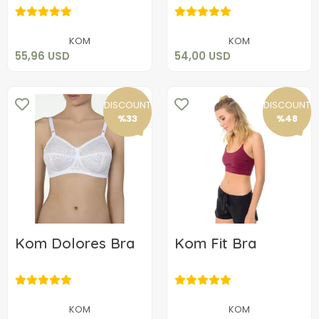
55,96 USD
54,00 USD
Add to cart
Add to cart
KOM
KOM
55,96 USD
54,00 USD
DISCOUNT
DISCOUNT
%33
%48
Kom Dolores Bra
Kom Fit Bra
32,00 USD
11,16 USD
KOM
KOM
Add to cart
Add to cart