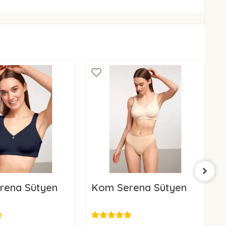
rena Sütyen
Kom Serena Sütyen
K
63,96 USD
3,96 USD