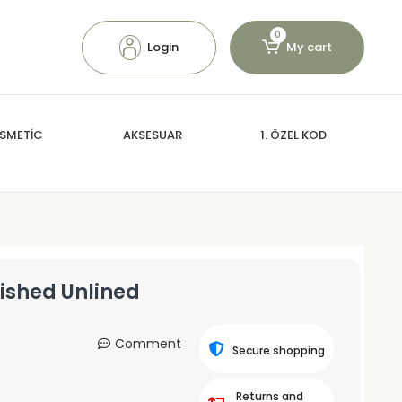
0
Login
My cart
SMETİC
AKSESUAR
1. ÖZEL KOD
lished Unlined
Comment
Secure shopping
Returns and