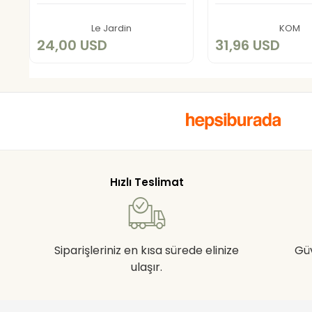
Add to cart
Add to c
Le Jardin
KOM
24,00 USD
31,96 USD
Hızlı Teslimat
Siparişleriniz en kısa sürede elinize
Gü
ulaşır.