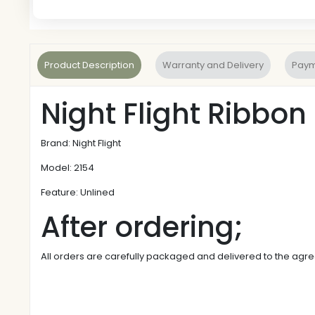
Product Description
Warranty and Delivery
Paym
Night Flight Ribbon
Brand: Night Flight
Model: 2154
Feature: Unlined
After ordering;
All orders are carefully packaged and delivered to the ag