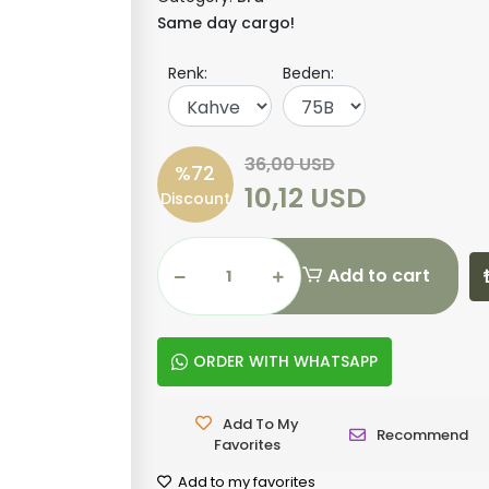
Same day cargo!
Renk:
Beden:
36,00 USD
%72
10,12 USD
Discount
Add to cart
ORDER WITH WHATSAPP
Add To My
Recommend
Favorites
Add to my favorites