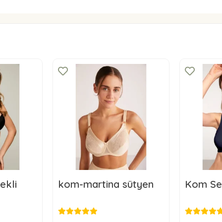
ekli
kom-martina sütyen
Kom Se
SD
56,00 USD
6