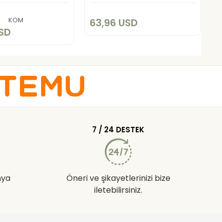
Add to cart
Add to cart
KOM
63,96 USD
4
USD
7 / 24 DESTEK
nya
Öneri ve şikayetlerinizi bize
iletebilirsiniz.