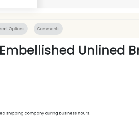
ent Options
Comments
 Embellished Unlined B
reed shipping company during business hours.