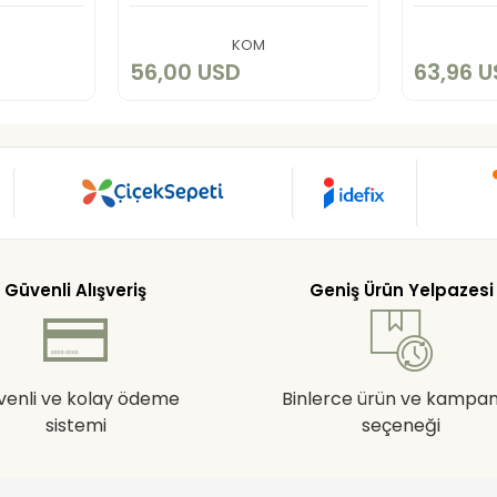
art
Add to cart
KOM
56,00 USD
63,96 
Güvenli Alışveriş
Geniş Ürün Yelpazesi
venli ve kolay ödeme
Binlerce ürün ve kampa
sistemi
seçeneği