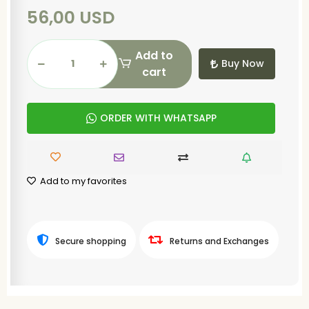
56,00 USD
Add to
Buy Now
cart
ORDER WITH WHATSAPP
Add to my favorites
Secure shopping
Returns and Exchanges