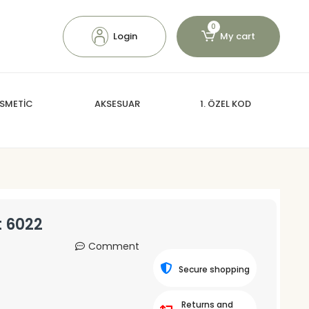
0
Login
My cart
SMETİC
AKSESUAR
1. ÖZEL KOD
t 6022
Comment
Secure shopping
Returns and