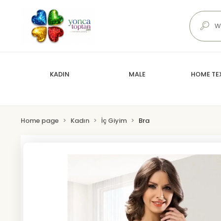
KADIN
MALE
HOME TEX
Home page
Kadın
İç Giyim
Bra