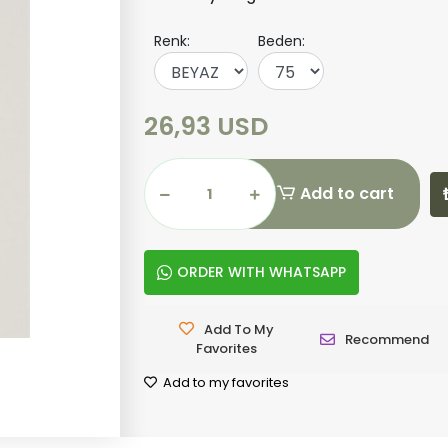
Renk:
Beden:
26,93 USD
Add to cart
ORDER WITH WHATSAPP
Add To My
Recommend
Favorites
Add to my favorites