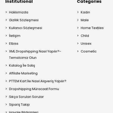
Institutional
Categories
Hakkımızda
Kadın
Gizlilik Sözleşmesi
Male
Kullanıcı Sözleşmesi
Home Textiles
İletişim
Child
Etbiss
Unisex
XML Dropshipping Nasıl Yapılır?-
Cosmetic
Temsilcimiz Olun
Katalog İle Satış
Affilate Marketing
PTTEM Kart İle Nasıl Alışveriş Yapılır?
Dropshipping Müracaat Formu
Sıkça Sorulan Sorular
Sipariş Takip
Havale Bildirimleri