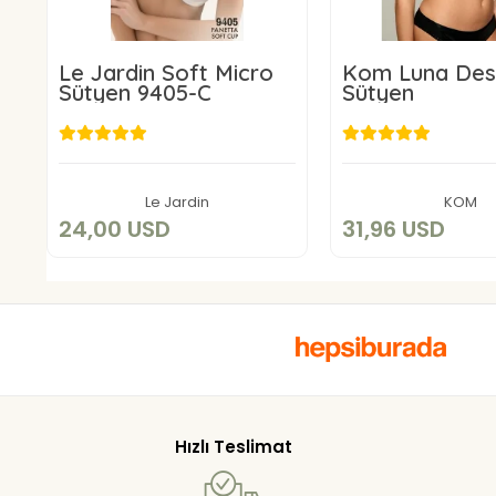
Le Jardin Soft Micro
Kom Luna Des
Sütyen 9405-C
Sütyen
24,00 USD
31,96 U
Add to cart
Add to c
Le Jardin
KOM
24,00 USD
31,96 USD
Hızlı Teslimat