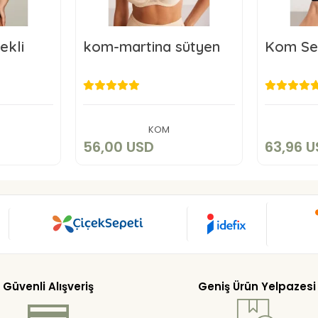
ekli
kom-martina sütyen
Kom Se
SD
56,00 USD
6
art
Add to cart
KOM
56,00 USD
63,96 
Güvenli Alışveriş
Geniş Ürün Yelpazesi