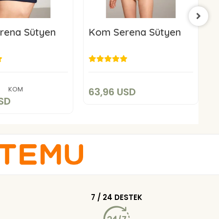
rena Sütyen
Kom Serena Sütyen
K
63,96 USD
3,96 USD
Add to cart
Add to cart
KOM
63,96 USD
4
USD
7 / 24 DESTEK