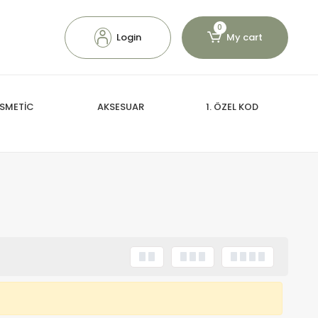
0
Login
My cart
SMETİC
AKSESUAR
1. ÖZEL KOD