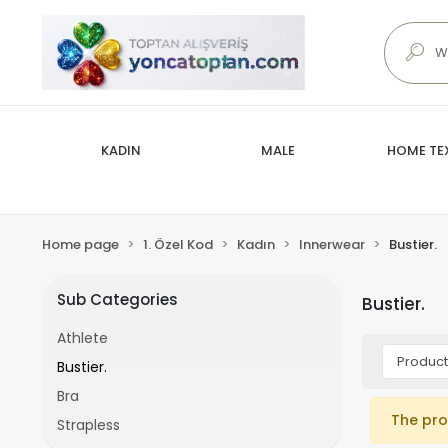
KADIN
MALE
HOME TEX
Home page
1. Özel Kod
Kadın
Innerwear
Bustier.
Sub Categories
Bustier.
Athlete
Bustier.
Bra
The pro
Strapless