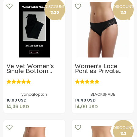
DISCOUNT
DISCOUNT
%20
%3
Velvet Women's
Women's Lace
Single Bottom
Panties Private
9302
1336
14,36 USD
14,00 USD
yoncatoptan
BLACKSPADE
Add to cart
Add to cart
18,00 USD
14,40 USD
14,36 USD
14,00 USD
DISCOUNT
%3