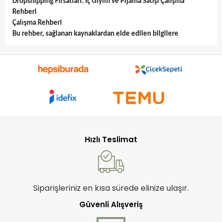
Dropshipping Fırsatları: İç Giyim ve Pijama Satışı Çalışma
Rehberi
Çalışma Rehberi
Bu rehber, sağlanan kaynaklardan elde edilen bilgilere
dayanarak dropshipping yoluyla iç giyim ve pijama satışı
fırsatlarını anlamanıza yardımcı olacaktır.
Kaynaklar, yoncatoptan.com aracılığıyla stok taşımadan ve
başlangıç sermayesi olmadan iç giyim ve pijama satarak para
kazanmanın bir yolunu önermektedir. Bu model, XML desteği
sayesinde 20 binden fazla ürünün otomatik olarak senkronize
edilmesini ve satışa hazır olmasını sağlamaktadır. Evden
çalışarak kazanç elde etme potansiyeli vurgulanmaktadır.
Hızlı Teslimat
Siparişleriniz en kısa sürede elinize ulaşır.
Güvenli Alışveriş