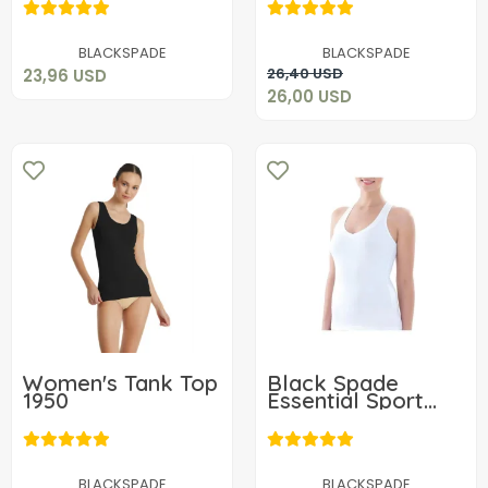
26,00 USD
Add to cart
BLACKSPADE
BLACKSPADE
Add to cart
26,40 USD
23,96 USD
26,00 USD
Women's Tank Top
Black Spade
1950
Essential Sport
Singlet 1713
23,96 USD
22,80 USD
Add to cart
Add to cart
BLACKSPADE
BLACKSPADE