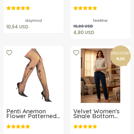
Külotlu Çorap
10,54 USD
4,80 USD
Add to cart
daymod
feelline
Add to cart
10,00 USD
10,54 USD
4,80 USD
DISCOUNT
%20
Penti Anemon
Velvet Women's
Flower Patterned
Single Bottom
Black Tights
9302
9,94 USD
14,36 USD