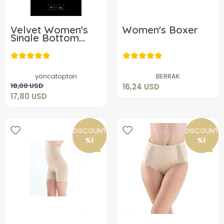
Velvet Women's
Women's Boxer
Single Bottom
9302
16,24 USD
17,80 USD
Add to cart
yoncatoptan
BERRAK
Add to cart
18,00 USD
16,24 USD
17,80 USD
DISCOUNT
DISCOUNT
%1
%1