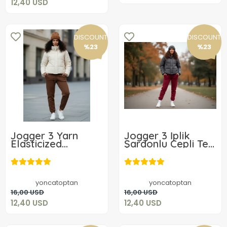
12,40 USD
DISCOUNT
DISCOUNT
%23
%23
Jogger 3 Yarn
Jogger 3 İplik
Elasticized
Şardonlu Cepli Tek
Pocketed Single
Alt Siyah Siyah
Bottom Black
Bordo
12,40 USD
12,40 USD
Black Coffee
yoncatoptan
yoncatoptan
Add to cart
Add to cart
16,00 USD
16,00 USD
12,40 USD
12,40 USD