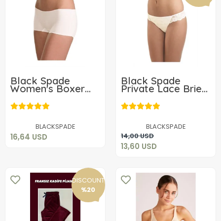
Black Spade
Black Spade
Women's Boxer
Private Lace Brief
Essential Short 12
1338
16,64 USD
13,60 USD
Add to cart
BLACKSPADE
BLACKSPADE
Add to cart
14,00 USD
16,64 USD
13,60 USD
DISCOUNT
%20