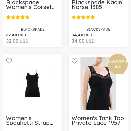
Blackspade
Blackspade Kadın
Women's Corset
Korse 1385
1387
32,00 USD
34,00 USD
BLACKSPADE
BLACKSPADE
Add to cart
Add to cart
32,40 USD
34,40 USD
32,00 USD
34,00 USD
DISCOUNT
%2
Women's
Women's Tank Top
Spaghetti Strap
Private Lace 1957
Top 1951
23,96 USD