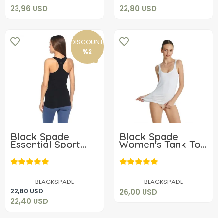
23,96 USD
22,80 USD
DISCOUNT
%2
Black Spade
Black Spade
Essential Sport
Women's Tank Top
Singlet 1713
1623
26,00 USD
22,40 USD
Add to cart
BLACKSPADE
BLACKSPADE
Add to cart
22,80 USD
26,00 USD
22,40 USD