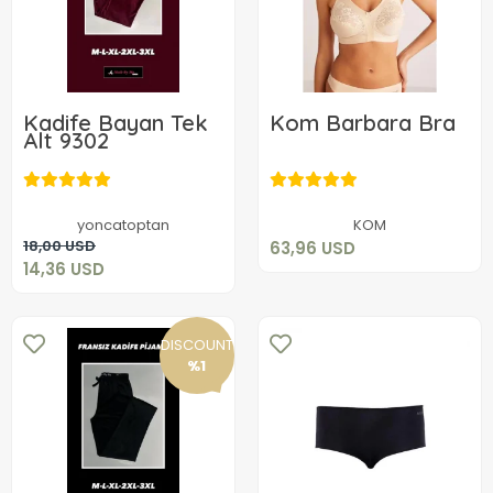
Kadife Bayan Tek
Kom Barbara Bra
Alt 9302
63,96 USD
14,36 USD
Add to cart
yoncatoptan
KOM
Add to cart
18,00 USD
63,96 USD
14,36 USD
DISCOUNT
%1