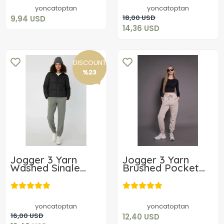
Add to cart
yoncatoptan
yoncatoptan
Add to cart
18,00 USD
9,94 USD
14,36 USD
DISCOUNT
%23
Jogger 3 Yarn
Jogger 3 Yarn
Washed Single
Brushed Pocket
Pocket Black
Single Bottom
12,40 USD
Black Green
Black Black Milk
12,40 USD
Coffee
Add to cart
yoncatoptan
yoncatoptan
Add to cart
16,00 USD
12,40 USD