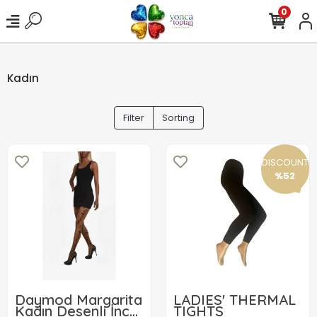
0
Kadın
Filter
Sorting
DISCOUNT
%52
Daymod Margarita
LADIES' THERMAL
Kadın Desenli İnce
TIGHTS