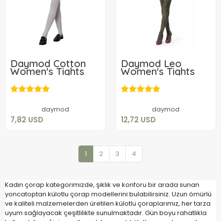
Daymod Cotton
Daymod Leo
Women's Tights
Women's Tights
7,82 USD
12,72 USD
Add to cart
Add to cart
daymod
daymod
7,82 USD
12,72 USD
1
2
3
4
Kadın çorap kategorimizde, şıklık ve konforu bir arada sunan
yoncatoptan külotlu çorap modellerini bulabilirsiniz. Uzun ömürlü
ve kaliteli malzemelerden üretilen külotlu çoraplarımız, her tarza
uyum sağlayacak çeşitlilikte sunulmaktadır. Gün boyu rahatlıkla