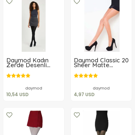
Daymod Kadın
Daymod Classic 20
Zerde Desenli
Sheer Matte
Micro Külotlu
Women's Tights
10,54 USD
4,97 USD
Çorap
Add to cart
Add to cart
daymod
daymod
10,54 USD
4,97 USD