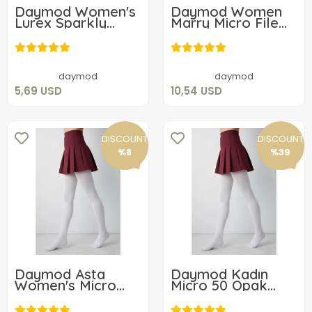
Daymod Women's
Daymod Women
Lurex Sparkly
Marry Micro File
Tights
Patterned Tights
5,69 USD
10,54 USD
Add to cart
Add to cart
daymod
daymod
5,69 USD
10,54 USD
DISCOUNT
DISCOUNT
%8
%39
Daymod Asta
Daymod Kadın
Women's Micro
Micro 50 Opak
Fishnet Patterned
Beyaz Çorap
Tights
Büyük Boy 3 adet