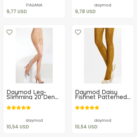
Add to cart
Add to cart
ITALIANA
daymod
9,77 USD
9,78 USD
Daymod Leg-
Daymod Daisy
Slimming 20 Den
Fishnet Patterned
Pantyhose
Women's
10,54 USD
10,54 USD
Pantyhose
Add to cart
Add to cart
daymod
daymod
10,54 USD
10,54 USD