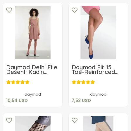
Daymod Delhi File
Daymod Fit 15
Desenli Kadın
Toe-Reinforced
Külotlu Çorap
Shiny Sheer Tights
10,54 USD
7,53 USD
Add to cart
Add to cart
daymod
daymod
10,54 USD
7,53 USD