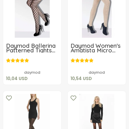
Daymod Ballerina
Daymod Women's
Patterned Tights
Amatista Micro
Black 2
Fishnet Patterned
10,04 USD
10,54 USD
Tights
Add to cart
Add to cart
daymod
daymod
10,04 USD
10,54 USD