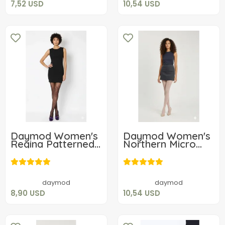
7,52 USD
10,54 USD
Daymod Women's
Daymod Women's
Regina Patterned
Northern Micro
Tights
Fishnet Patterned
8,90 USD
10,54 USD
Tights
Add to cart
Add to cart
daymod
daymod
8,90 USD
10,54 USD