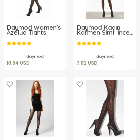
Daymod Women's
Daymod Kadın
Azelya Tights
Karmen Simli İnce
Külotlu Çorap
10,54 USD
7,82 USD
Add to cart
Add to cart
daymod
daymod
10,54 USD
7,82 USD