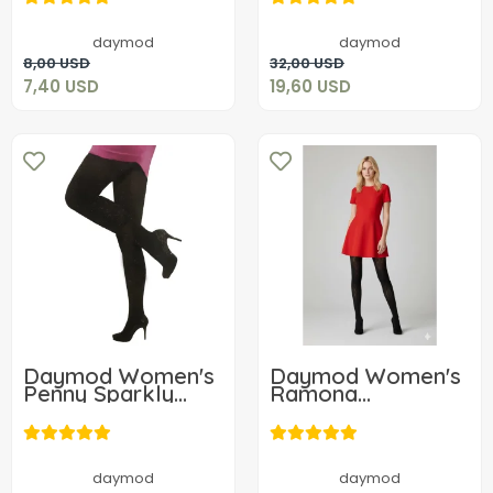
7,40 USD
19,60 USD
daymod
daymod
Add to cart
Add to cart
8,00 USD
32,00 USD
7,40 USD
19,60 USD
Daymod Women's
Daymod Women's
Penny Sparkly
Ramona
Micro Patterned
Pantyhose
7,52 USD
10,54 USD
Tights
Add to cart
Add to cart
daymod
daymod