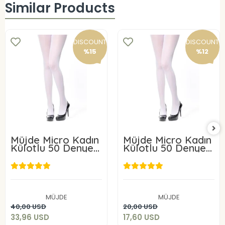
Similar Products
DISCOUNT
DISCOUNT
%15
%12
Müjde Micro Kadın
Müjde Micro Kadın
Külotlu 50 Denye 6
Külotlu 50 Denye 3
ADET
ADET
33,96 USD
17,60 USD
MÜJDE
MÜJDE
Add to cart
Add to cart
40,00 USD
20,00 USD
33,96 USD
17,60 USD