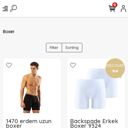
0
Boxer
Filter
Sorting
DISCOUNT
%4
1470 erdem uzun
Backspade Erkek
boxer
Boxer 9324