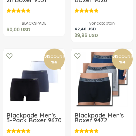
60,00 USD
39,96 USD
Add to cart
BLACKSPADE
yoncatoptan
Add to cart
42,40 USD
60,00 USD
39,96 USD
DISCOUNT
DISCOUNT
%6
%4
Blackpade Men's
Blackpade Men's
3-Pack Boxer 9670
Boxer 9472
66,00 USD
59,96 USD