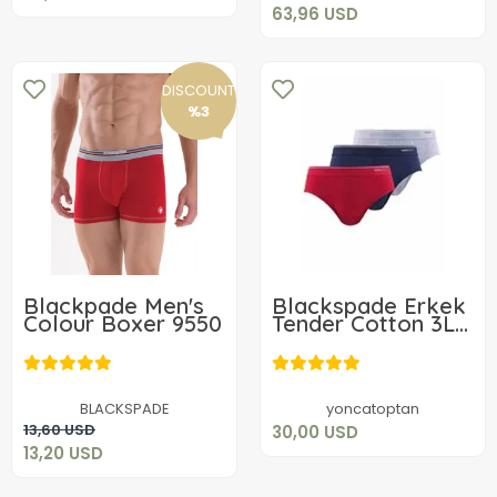
63,96 USD
DISCOUNT
%3
Blackpade Men's
Blackspade Erkek
Colour Boxer 9550
Tender Cotton 3Lü
Slip 9672
30,00 USD
13,20 USD
Add to cart
BLACKSPADE
yoncatoptan
Add to cart
13,60 USD
30,00 USD
13,20 USD