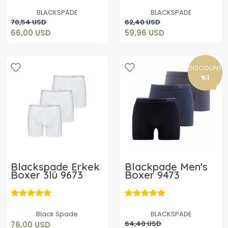
BLACKSPADE
BLACKSPADE
Add to cart
Add to cart
70,54 USD
62,40 USD
66,00 USD
59,96 USD
DISCOUNT
%1
Blackspade Erkek
Blackpade Men's
Boxer 3lü 9673
Boxer 9473
76,00 USD
63,96 USD
Add to cart
Black Spade
BLACKSPADE
Add to cart
64,40 USD
76,00 USD