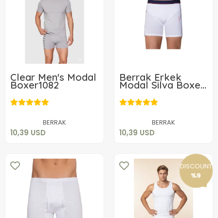
Clear Men's Modal
Berrak Erkek
Boxer1082
Modal Silva Boxer
1078
10,39 USD
10,39 USD
Add to cart
Add to cart
BERRAK
BERRAK
10,39 USD
10,39 USD
DISCOUNT
%9