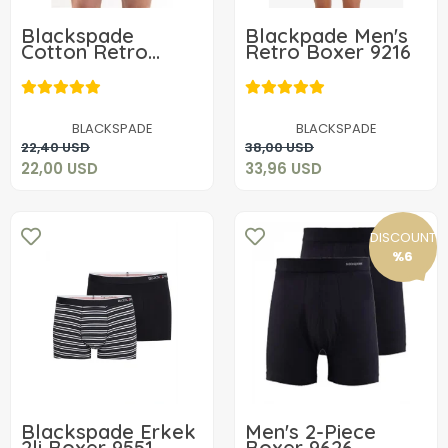
Blackspade
Blackpade Men's
Cotton Retro
Retro Boxer 9216
Boxer 9229
22,00 USD
33,96 USD
BLACKSPADE
BLACKSPADE
Add to cart
Add to cart
22,40 USD
38,00 USD
22,00 USD
33,96 USD
DISCOUNT
%6
Blackspade Erkek
Men's 2-Piece
2li Boxer 9551
Boxer 9626