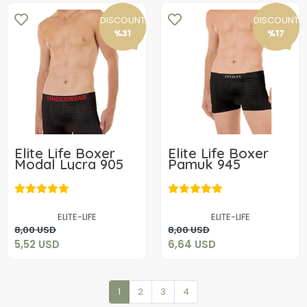
DISCOUNT
DISCOUNT
%31
%17
Elite Life Boxer
Elite Life Boxer
Modal Lycra 905
Pamuk 945
5,52 USD
6,64 USD
ELITE-LIFE
ELITE-LIFE
Add to cart
Add to cart
8,00 USD
8,00 USD
5,52 USD
6,64 USD
1
2
3
4