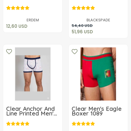
12,60 USD
51,96 USD
Add to cart
ERDEM
BLACKSPADE
Add to cart
54,40 USD
12,60 USD
51,96 USD
Clear Anchor And
Clear Men's Eagle
Line Printed Men's
Boxer 1089
Boxer 1107
10,39 USD
10,39 USD