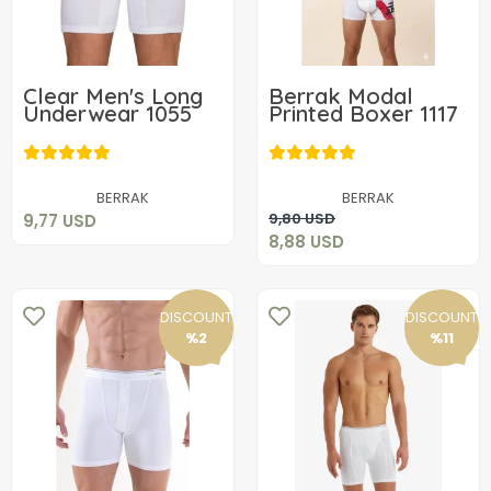
Clear Men's Long
Berrak Modal
Underwear 1055
Printed Boxer 1117
9,77 USD
8,88 USD
Add to cart
BERRAK
BERRAK
Add to cart
9,80 USD
9,77 USD
8,88 USD
DISCOUNT
DISCOUNT
%2
%11