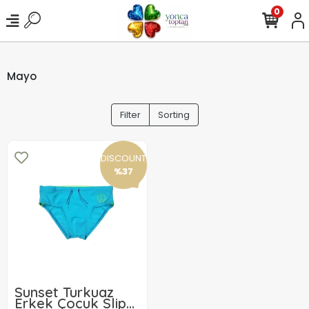
0
Mayo
Filter
Sorting
DISCOUNT
%37
Sunset Turkuaz
Erkek Çocuk Slip