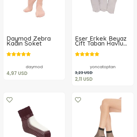
Daymod Zebra
Eser Erkek Beyaz
Kadın Soket
Çift Taban Havlu
Çorap 3 Adet
4,97 USD
2,11 USD
Add to cart
daymod
yoncatoptan
Add to cart
3,23 USD
4,97 USD
2,11 USD