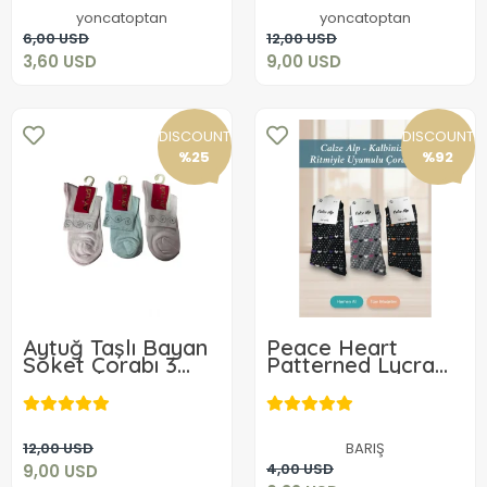
yoncatoptan
yoncatoptan
Add to cart
Add to cart
6,00 USD
12,00 USD
3,60 USD
9,00 USD
DISCOUNT
DISCOUNT
%25
%92
Aytuğ Taşlı Bayan
Peace Heart
Soket Çorabı 3
Patterned Lycra
ADET 30320
Women's Sock
9,00 USD
Pair
0,32 USD
Add to cart
12,00 USD
BARIŞ
Add to cart
4,00 USD
9,00 USD