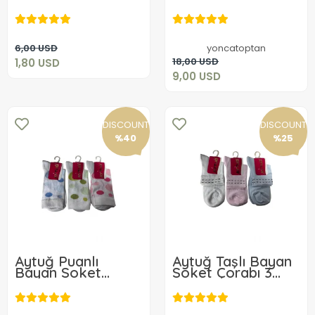
Çorabı 3 ADET
1,80 USD
30317
9,00 USD
Add to cart
6,00 USD
yoncatoptan
Add to cart
18,00 USD
1,80 USD
9,00 USD
DISCOUNT
DISCOUNT
%40
%25
Aytuğ Puanlı
Aytuğ Taşlı Bayan
Bayan Soket
Soket Çorabı 3
Çorabı 30317
ADET 30319
3,60 USD
9,00 USD