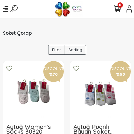
0
Soket Çorap
Filter
Sorting
DISCOUNT
DISCOUNT
%70
%50
Aytuğ Women's
Aytuğ Puanlı
Socks 30320
Bayan Soket