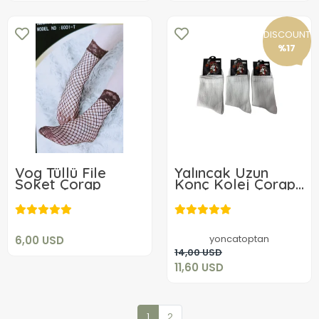
DISCOUNT
%17
Vog Tüllü File
Yalıncak Uzun
Soket Çorap
Konç Kolej Çorap
6,00 USD
Beyaz Desensiz 12
Adet
11,60 USD
Add to cart
yoncatoptan
6,00 USD
Add to cart
14,00 USD
11,60 USD
1
2