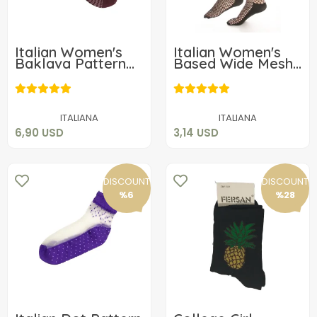
Italian Women's
Italian Women's
Baklava Pattern
Based Wide Mesh
Ankle Socks
Socket Socks
6,90 USD
3,14 USD
Black
Add to cart
Add to cart
ITALIANA
ITALIANA
6,90 USD
3,14 USD
DISCOUNT
DISCOUNT
%6
%28