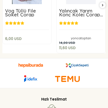
Vog Tüllü File
Yalıncak Yarım
Soket Çorap
Konç Kolej Çorap
Siyah Renk 12 Adet
6,00 USD
Desensiz Model
11,60 USD
Add to cart
yoncatoptan
6,00 USD
Add to cart
14,00 USD
11,60 USD
Hızlı Teslimat