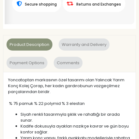
Secure shopping
Returns and Exchanges
Product Description
Warranty and Delivery
Payment Options
Comments
Yoncatoptan markasının özel tasarımı olan Yalıncak Yarım
Konç Kolej Çorap, her kadın gardırobunun vazgeçilmez
parçalarından biridir.
% 75 pamuk % 22 polymid % 3 elestan
Siyah renkli tasarımıyla şıklık ve rahatlığı bir arada
sunar.
Kadife dokusuyla ayakları nazikçe kavrar ve gün boyu
konfor sağlar.
Yarım konç yapısı, farklı ayakkabı modelleriyle rahatça