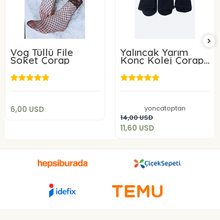
Vog Tüllü File
Yalıncak Yarım
Soket Çorap
Konç Kolej Çorap
Siyah Renk 12 Adet
6,00 USD
Desensiz Model
11,60 USD
Add to cart
yoncatoptan
6,00 USD
Add to cart
14,00 USD
11,60 USD