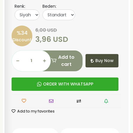
Renk:
Beden:
6,00 USD
%34
3,96 USD
Discount
Add to
Buy Now
cart
ORDER WITH WHATSAPP
Add to my favorites