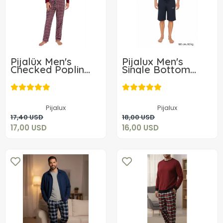
Pijalüx Men's
Pijalux Men's
Checked Poplin
Single Bottom
Pocketed Bottom
Short 3301
Pajama
17,00 USD
16,00 USD
Pijalux
Pijalux
Add to cart
Add to cart
17,40 USD
18,00 USD
17,00 USD
16,00 USD