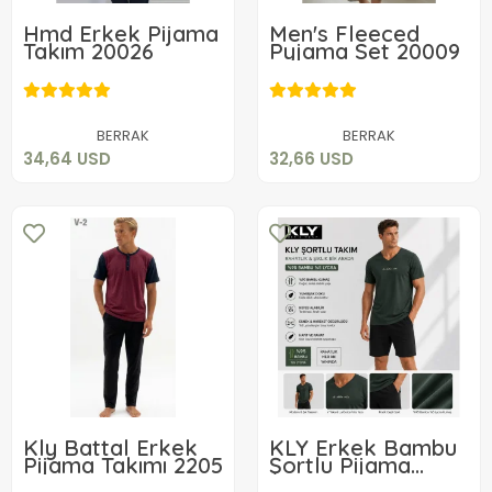
Hmd Erkek Pijama
Men's Fleeced
Takım 20026
Pyjama Set 20009
34,64 USD
32,66 USD
Add to cart
Add to cart
BERRAK
BERRAK
34,64 USD
32,66 USD
Kly Battal Erkek
KLY Erkek Bambu
Pijama Takımı 2205
Şortlu Pijama
71,96 USD
54,00 USD
Takım 26210