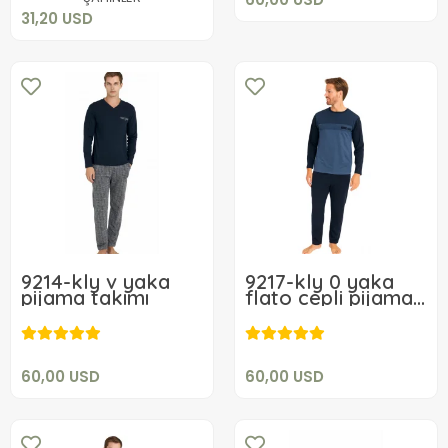
31,20 USD
9214-kly v yaka
9217-kly 0 yaka
pijama takımı
flato cepli pijama
60,00 USD
60,00 USD
takım
Add to cart
Add to cart
60,00 USD
60,00 USD