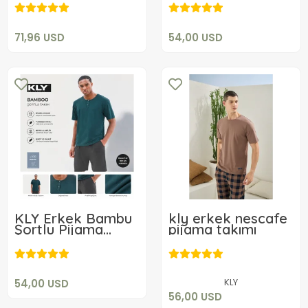
Add to cart
Add to cart
71,96 USD
54,00 USD
KLY Erkek Bambu
kly erkek nescafe
Şortlu Pijama
pijama takımı
54,00 USD
Takım 26213
56,00 USD
Add to cart
Add to cart
KLY
54,00 USD
56,00 USD