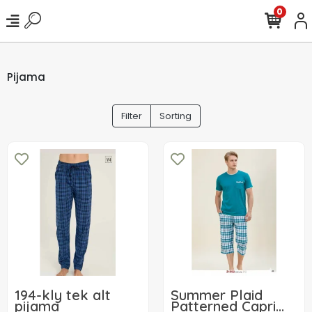
0
Pijama
Filter
Sorting
194-kly tek alt
Summer Plaid
pijama
Patterned Capri