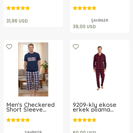
31,96 USD
Pajama Set 21592
39,00 USD
Add to cart
Add to cart
ŞAHİNLER
31,96 USD
39,00 USD
Men's Checkered
9209-kly ekose
Short Sleeve
erkek pijama
60,00 USD
Pajama Set 21396
takımı
31,20 USD
Add to cart
Add to cart
ŞAHİNLER
60,00 USD