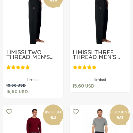
%20
LİMİSSİ TWO
LİMİSSİ THREE
THREAD MEN'S
THREAD MEN'S
BOTTOM
BOTTOM
15,60 USD
15,60 USD
Add to cart
Limissi
Limissi
Add to cart
19,60 USD
15,60 USD
15,60 USD
DISCOUNT
DISCOUNT
%2
%11