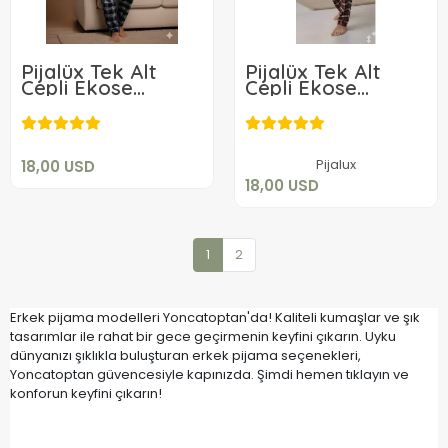
Pijalüx Tek Alt
Pijalüx Tek Alt
Cepli Ekose
Cepli Ekose
18,00 USD
Pijama
Pijama
18,00 USD
Add to cart
Add to cart
Pijalux
18,00 USD
18,00 USD
1
2
Erkek pijama modelleri Yoncatoptan'da! Kaliteli kumaşlar ve şık
tasarımlar ile rahat bir gece geçirmenin keyfini çıkarın. Uyku
dünyanızı şıklıkla buluşturan erkek pijama seçenekleri,
Yoncatoptan güvencesiyle kapınızda. Şimdi hemen tıklayın ve
konforun keyfini çıkarın!