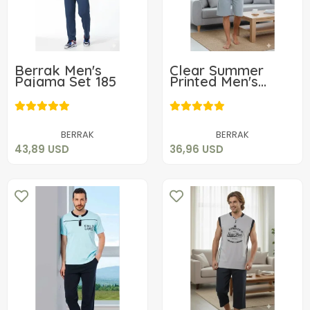
Berrak Men's
Clear Summer
Pajama Set 185
Printed Men's
Home Wear
43,89 USD
36,96 USD
Add to cart
Add to cart
BERRAK
BERRAK
43,89 USD
36,96 USD