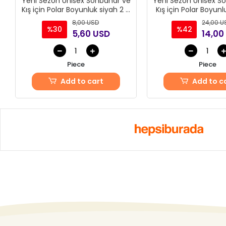
Yeni Sezon Unisex Sonbahar ve
Yeni Sezon Unisex S
Kış için Polar Boyunluk siyah 2 Li
Kış için Polar Boyunl
takım
Adet
8,00 USD
24,00 U
%30
%42
5,60 USD
14,00
Piece
Piece
Add to cart
Add to c