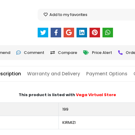
Add to my favorites
mend
Comment
Compare
Price Alert
Orde
scription
Warranty and Delivery
Payment Options
This product is listed with
Vega Virtual Store
199
KIRMIZI