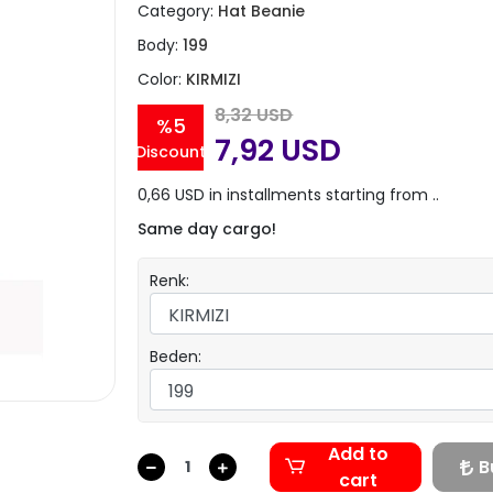
Category:
Hat Beanie
Body:
199
Color:
KIRMIZI
8,32 USD
%5
7,92 USD
Discount
0,66 USD in installments starting from ..
Same day cargo!
Renk:
Beden:
Add to
B
cart