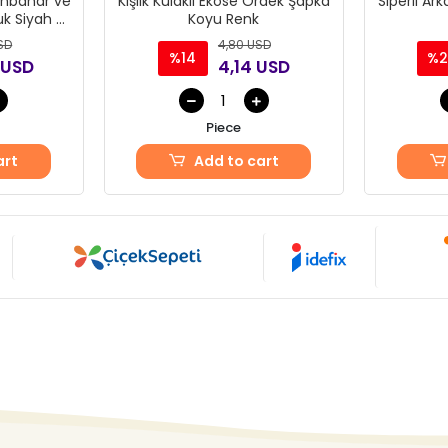
onbahar ve
Kışlık Kulaklı Ekose Ördek Şapka
Siper
uk Siyah 6
Koyu Renk
SD
4,80 USD
%14
%2
 USD
4,14 USD
Piece
art
Add to cart