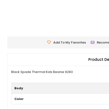
Add To My Favorites
Recom
Product De
Black Spade Thermal Kids Beanie 9283
Body
Color