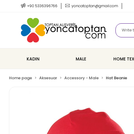
+90 5336396766
yoncatoptan@gmail.com
KADIN
MALE
HOME TEX
Home page
Aksesuar
Accessory - Male
Hat Beanie