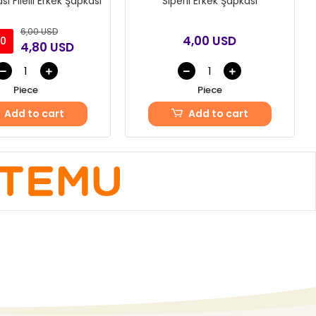
li Arkası Filelii Erkek Şapkası
Siperli Erkek Şapkası
6,00 USD
4,00 USD
0
4,80 USD
Piece
Piece
Add to cart
Add to cart