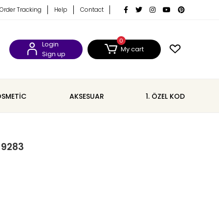
Order Tracking
Help
Contact
0
Login
My cart
Sign up
SMETİC
AKSESUAR
1. ÖZEL KOD
 9283