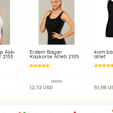
p Askı
Erdem Bayan
kom bas
t 2153
Kaşkorse Atleti 2105
atlet
D
12,72 USD
5
art
Add to cart
ERDEM
12,72 USD
51,96 U