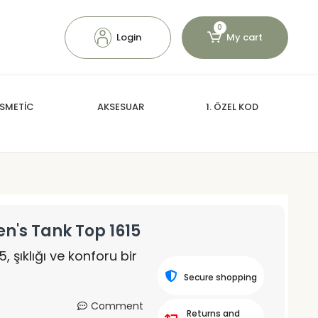
0
Login
My cart
SMETİC
AKSESUAR
1. ÖZEL KOD
n's Tank Top 1615
, şıklığı ve konforu bir
Secure shopping
Comment
Returns and