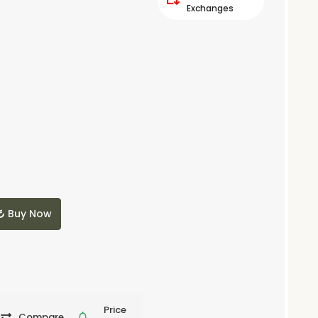
Exchanges
Buy Now
Price
Compare