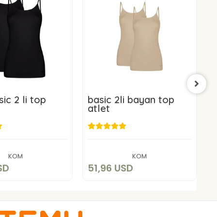
ic 2 li top
basic 2li bayan top
b
atlet
a
1,96 USD
51,96 USD
Add to cart
Add to cart
KOM
KOM
SD
51,96 USD
5