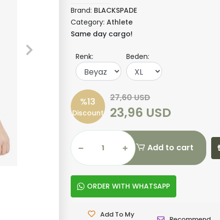
Brand:
BLACKSPADE
Category:
Athlete
Same day cargo!
Renk:
Beden:
27,60 USD
%13
23,96 USD
Discount
Add to cart
ORDER WITH WHATSAPP
Add To My
Recommend