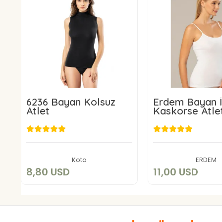
6236 Bayan Kolsuz
Erdem Bayan İ
Atlet
Kaskorse Atle
8,80 USD
11,00 US
Add to cart
Add to c
Kota
ERDEM
8,80 USD
11,00 USD