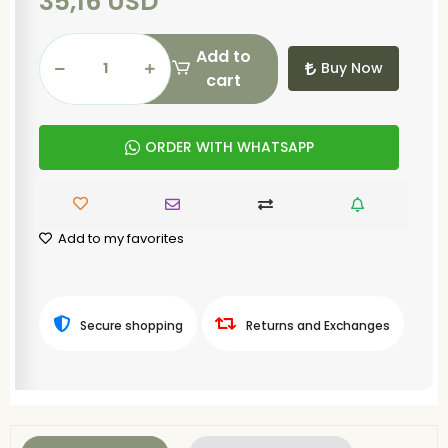
35,16 USD
Add to
Buy Now
cart
ORDER WITH WHATSAPP
Add to my favorites
Secure shopping
Returns and Exchanges