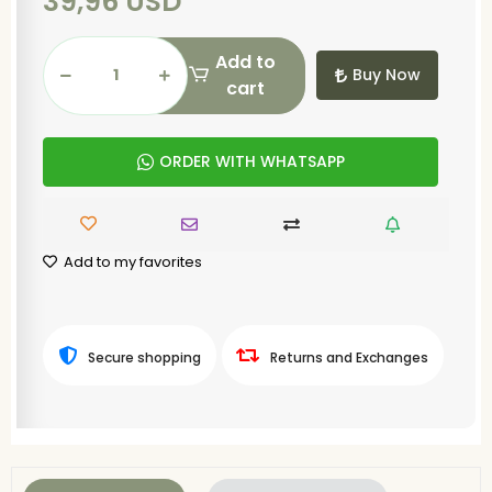
39,96 USD
Add to
Buy Now
cart
ORDER WITH WHATSAPP
Add to my favorites
Secure shopping
Returns and Exchanges