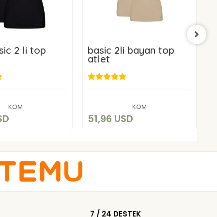
ic 2 li top
basic 2li bayan top
b
atlet
a
1,96 USD
51,96 USD
Add to cart
Add to cart
KOM
KOM
SD
51,96 USD
5
7 / 24 DESTEK