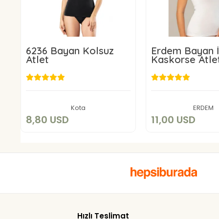
6236 Bayan Kolsuz
Erdem Bayan İ
Atlet
Kaskorse Atle
8,80 USD
11,00 US
Add to cart
Add to c
Kota
ERDEM
8,80 USD
11,00 USD
Hızlı Teslimat