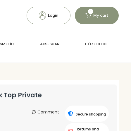
0
Login
My cart
SMETİC
AKSESUAR
1. ÖZEL KOD
 Top Private
Comment
Secure shopping
Returns and