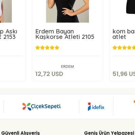
p Askı
Erdem Bayan
kom bas
t 2153
Kaşkorse Atleti 2105
atlet
D
12,72 USD
5
art
Add to cart
ERDEM
12,72 USD
51,96 U
Güvenli Alışveriş
Geniş Ürün Yelpazesi