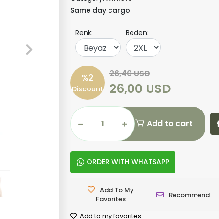
Same day cargo!
Renk:
Beden:
26,40 USD
%2
26,00 USD
Discount
Add to cart
ORDER WITH WHATSAPP
Add To My
Recommend
Favorites
Add to my favorites