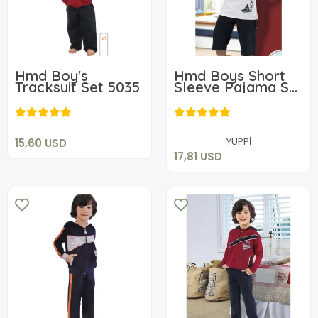
Hmd Boy's
Hmd Boys Short
Tracksuit Set 5035
Sleeve Pajama Set
15,60 USD
5192
17,81 USD
Add to cart
Add to cart
YUPPİ
15,60 USD
17,81 USD