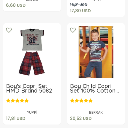
Add to cart
18,21 USD
6,60 USD
17,80 USD
Boy's Capri Set
Boy Child Capri
HMD Brand 5082
Set 100% Cotton
5333
17,81 USD
20,52 USD
Add to cart
Add to cart
YUPPİ
BERRAK
17,81 USD
20,52 USD