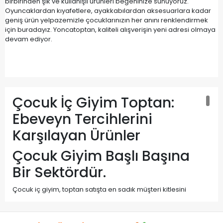
birbirinden şık ve kullanışlı ürünleri beğeninize sunuyoruz.
Oyuncaklardan kıyafetlere, ayakkabılardan aksesuarlara kadar
geniş ürün yelpazemizle çocuklarınızın her anını renklendirmek
için buradayız. Yoncatoptan, kaliteli alışverişin yeni adresi olmaya
devam ediyor.
Çocuk İç Giyim Toptan:
Ebeveyn Tercihlerini
Karşılayan Ürünler
Çocuk Giyim Başlı Başına
Bir Sektördür.
Çocuk iç giyim, toptan satışta en sadık müşteri kitlesini
oluşturan kategorilerden biridir. Çocukların hızlı büyümesi ve
yoğun kullanım nedeniyle yıpranma, bu kategoride tekrar
alım sıklığını diğer iç giyim ürünlerine kıyasla çok daha yüksek