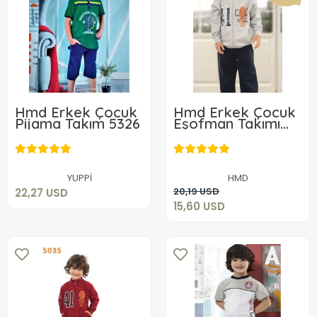
Hmd Erkek Çocuk
Hmd Erkek Çocuk
Pijama Takım 5326
Eşofman Takımı
5035
22,27 USD
15,60 USD
Add to cart
YUPPİ
HMD
Add to cart
20,19 USD
22,27 USD
15,60 USD