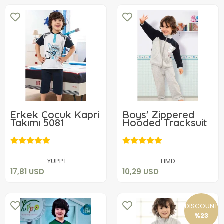
Erkek Çocuk Kapri
Boys' Zippered
Takımı 5081
Hooded Tracksuit
17,81 USD
10,29 USD
Add to cart
Add to cart
YUPPİ
HMD
17,81 USD
10,29 USD
DISCOUNT
%23