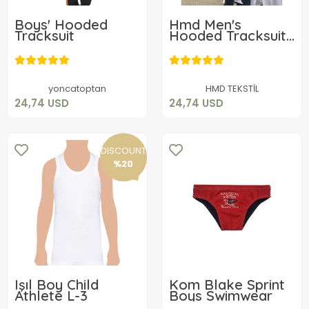
Boys' Hooded
Hmd Men's
Tracksuit
Hooded Tracksuit
5224
24,74 USD
24,74 USD
Add to cart
Add to cart
yoncatoptan
HMD TEKSTİL
24,74 USD
24,74 USD
DISCOUNT
%20
Işıl Boy Child
Kom Blake Sprint
Athlete L-3
Boys Swimwear