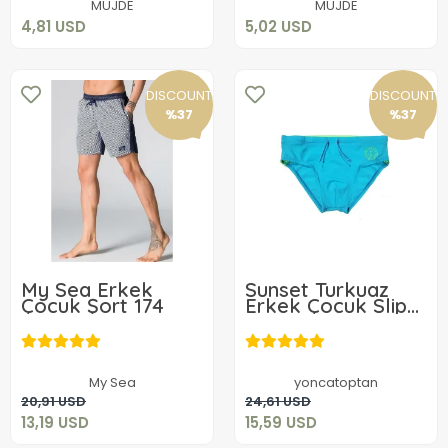
MÜJDE
MÜJDE
4,81 USD
5,02 USD
DISCOUNT
DISCOUNT
%37
%37
My Sea Erkek
Sunset Turkuaz
Çocuk Şort 174
Erkek Çocuk Slip
Mayo
13,19 USD
15,59 USD
My Sea
yoncatoptan
Add to cart
Add to cart
20,91 USD
24,61 USD
13,19 USD
15,59 USD