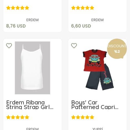
4050
4052
8,76 USD
6,60 USD
Add to cart
Add to cart
ERDEM
ERDEM
8,76 USD
6,60 USD
DISCOUNT
%2
Erdem Ribana
Boys' Car
String Strap Girl
Patterned Capri
Child Tank Top
Suit
6,60 USD
4055
17,80 USD
Add to cart
ERDEM
YUPPİ