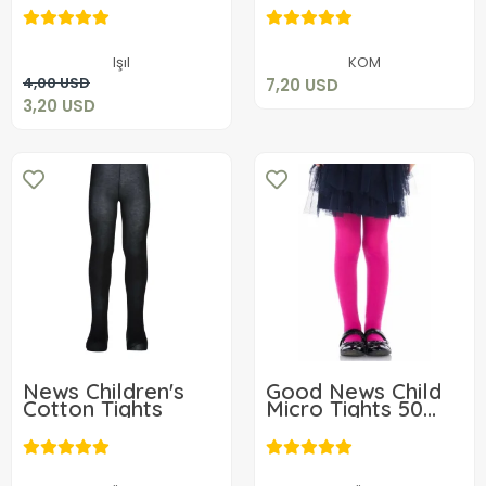
7,20 USD
3,20 USD
Add to cart
Işıl
KOM
Add to cart
4,00 USD
7,20 USD
3,20 USD
News Children's
Good News Child
Cotton Tights
Micro Tights 50
Denier
4,81 USD
5,02 USD
Add to cart
Add to cart