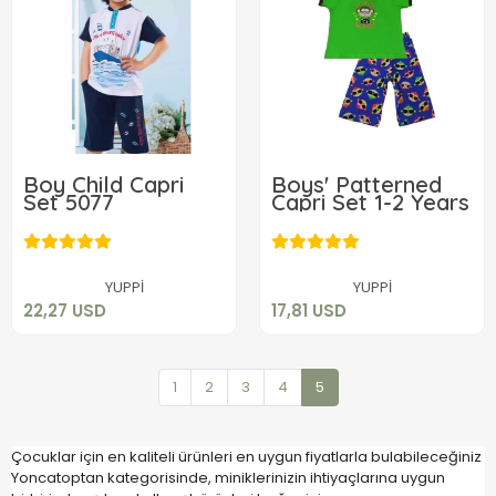
Boy Child Capri
Boys' Patterned
Set 5077
Capri Set 1-2 Years
22,27 USD
17,81 USD
Add to cart
Add to cart
YUPPİ
YUPPİ
22,27 USD
17,81 USD
1
2
3
4
5
Çocuklar için en kaliteli ürünleri en uygun fiyatlarla bulabileceğiniz
Yoncatoptan kategorisinde, miniklerinizin ihtiyaçlarına uygun