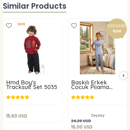
Similar Products
DISCOUNT
%34
Hmd Boy's
Baskılı Erkek
Tracksuit Set 5035
Çocuk Pijama
Takımı 7321
15,60 USD
16,00 USD
Add to cart
Zeyzey
15,60 USD
Add to cart
24,36 USD
16,00 USD