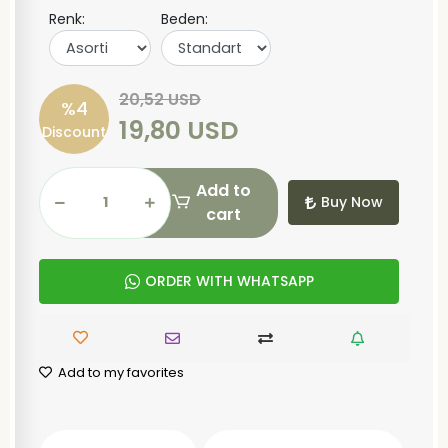
Renk:
Beden:
20,52 USD
%4
19,80 USD
Discount
Add to
Buy Now
cart
ORDER WITH WHATSAPP
Add to my favorites